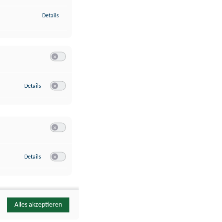
zu Identifikation von Endgeräten anhand automatisch übermittelte
Details
Switch zum Einwilligen bzw. Ablehnen der Kategorie Analyse / 
zu Google Analytics
Details
Switch zum Einwilligen bzw. Ablehnen des Dienstes Google Ana
Switch zum Einwilligen bzw. Ablehnen der Kategorie Sonstige 
zu YouTube
Details
Switch zum Einwilligen bzw. Ablehnen des Dienstes YouTube
Alles akzeptieren