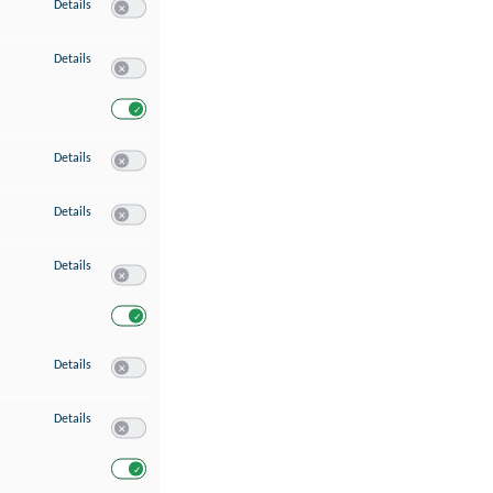
zu Speichern von oder Zugriff auf Informationen auf einem Endgerät
Details
Switch zum Einwilligen bzw. Ablehnen des Dienstes Speichern 
zu Verwendung reduzierter Daten zur Auswahl von Werbeanzeigen
Details
Switch zum Einwilligen bzw. Ablehnen des Dienstes Verwend
Switch zum Einwilligen bzw. Ablehnen des Dienstes Verwendu
zu Erstellung von Profilen für personalisierte Werbung
Details
Switch zum Einwilligen bzw. Ablehnen des Dienstes Erstellung 
zu Verwendung von Profilen zur Auswahl personalisierter Werbung
Details
Switch zum Einwilligen bzw. Ablehnen des Dienstes Verwendun
zu Messung der Werbeleistung
Details
Switch zum Einwilligen bzw. Ablehnen des Dienstes Messung 
Switch zum Einwilligen bzw. Ablehnen des Dienstes Messung d
zu Messung der Performance von Inhalten
Details
Switch zum Einwilligen bzw. Ablehnen des Dienstes Messung 
zu Analyse von Zielgruppen durch Statistiken oder Kombinationen von Dat
Details
Switch zum Einwilligen bzw. Ablehnen des Dienstes Analyse v
Switch zum Einwilligen bzw. Ablehnen des Dienstes Analyse v