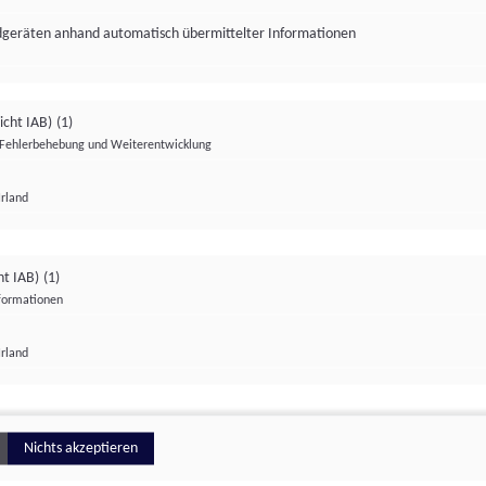
ndgeräten anhand automatisch übermittelter Informationen
icht IAB)
(1)
Fehlerbehebung und Weiterentwicklung
Irland
Impressum
Datenschutzerklärung
Datenschutzeinstellungen
ht IAB)
(1)
nformationen
Irland
ionell
Nichts akzeptieren