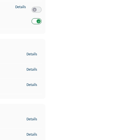
zu Entwicklung und Verbesserung der Angebote
Details
Switch zum Einwilligen bzw. Ablehnen des Dienstes Entwickl
Switch zum Einwilligen bzw. Ablehnen des Dienstes Entwicklu
zu Gewährleistung der Sicherheit, Verhinderung und Aufdeckung v
Details
zu Bereitstellung und Anzeige von Werbung und Inhalten
Details
zu Ihre Entscheidungen zum Datenschutz speichern und übermittel
Details
zu Abgleichung und Kombination von Daten aus unterschiedlichen 
Details
zu Verknüpfung verschiedener Endgeräte
Details