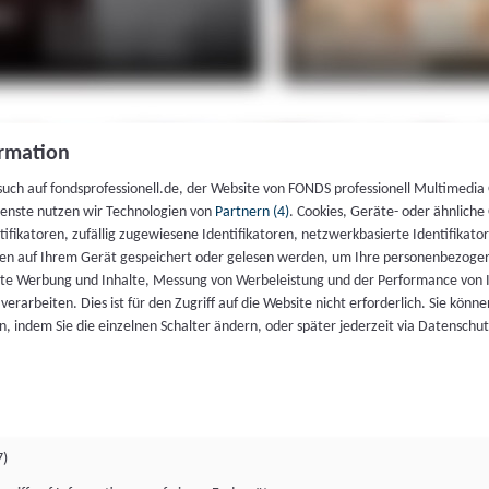
rmation
such auf fondsprofessionell.de, der Website von FONDS professionell Multimedia
ienste nutzen wir Technologien von
Partnern (4)
. Cookies, Geräte- oder ähnliche
entifikatoren, zufällig zugewiesene Identifikatoren, netzwerkbasierte Identifik
en auf Ihrem Gerät gespeichert oder gelesen werden, um Ihre personenbezogen
rte Werbung und Inhalte, Messung von Werbeleistung und der Performance von 
erarbeiten. Dies ist für den Zugriff auf die Website nicht erforderlich. Sie können
, indem Sie die einzelnen Schalter ändern, oder später jederzeit via Datenschu
7)