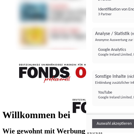
Identifikation von E
3 Partner
Analyse / Statistik
(n
Anonyme Auswertung zur 
Google Analytics
Google Ireland Limited, 
Sonstige Inhalte
(nic
Einbindung zusätzlicher I
FONDS professionell
YouTube
Google Ireland Limited, 
FONDS profess
Willkommen bei
Auswahl akzeptieren
Wie gewohnt mit Werbung lesen