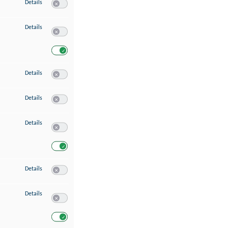
zu Speichern von oder Zugriff auf Informationen auf einem Endgerät
Details
Switch zum Einwilligen bzw. Ablehnen des Dienstes Speichern 
zu Verwendung reduzierter Daten zur Auswahl von Werbeanzeigen
Details
Switch zum Einwilligen bzw. Ablehnen des Dienstes Verwend
Switch zum Einwilligen bzw. Ablehnen des Dienstes Verwendu
zu Erstellung von Profilen für personalisierte Werbung
Details
Switch zum Einwilligen bzw. Ablehnen des Dienstes Erstellung 
zu Verwendung von Profilen zur Auswahl personalisierter Werbung
Details
Switch zum Einwilligen bzw. Ablehnen des Dienstes Verwendun
zu Messung der Werbeleistung
Details
Switch zum Einwilligen bzw. Ablehnen des Dienstes Messung 
Switch zum Einwilligen bzw. Ablehnen des Dienstes Messung d
zu Messung der Performance von Inhalten
Details
Switch zum Einwilligen bzw. Ablehnen des Dienstes Messung 
zu Analyse von Zielgruppen durch Statistiken oder Kombinationen von Dat
Details
Switch zum Einwilligen bzw. Ablehnen des Dienstes Analyse v
Switch zum Einwilligen bzw. Ablehnen des Dienstes Analyse v