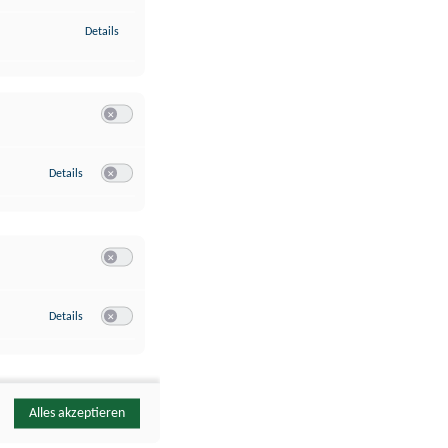
zu Identifikation von Endgeräten anhand automatisch übermittelte
Details
Switch zum Einwilligen bzw. Ablehnen der Kategorie Analyse / 
zu Google Analytics
Details
Switch zum Einwilligen bzw. Ablehnen des Dienstes Google Ana
Switch zum Einwilligen bzw. Ablehnen der Kategorie Sonstige 
zu YouTube
Details
Switch zum Einwilligen bzw. Ablehnen des Dienstes YouTube
Alles akzeptieren