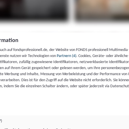
rmation
such auf fondsprofessionell.de, der Website von FONDS professionell Multimedia
ienste nutzen wir Technologien von
Partnern (4)
. Cookies, Geräte- oder ähnliche
entifikatoren, zufällig zugewiesene Identifikatoren, netzwerkbasierte Identifik
en auf Ihrem Gerät gespeichert oder gelesen werden, um Ihre personenbezogen
rte Werbung und Inhalte, Messung von Werbeleistung und der Performance von 
erarbeiten. Dies ist für den Zugriff auf die Website nicht erforderlich. Sie können
, indem Sie die einzelnen Schalter ändern, oder später jederzeit via Datenschu
7)