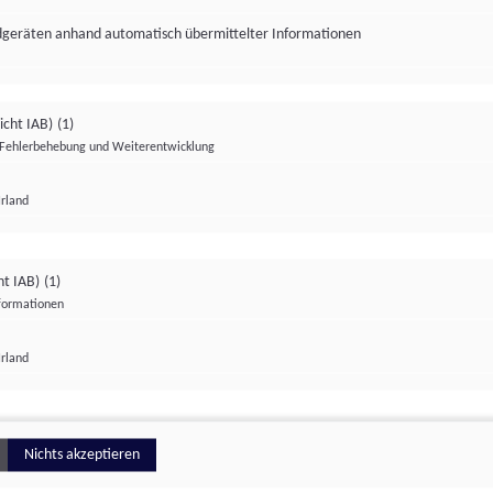
ndgeräten anhand automatisch übermittelter Informationen
icht IAB)
(1)
Fehlerbehebung und Weiterentwicklung
Irland
Impressum
Datenschutzerklärung
Datenschutzeinstellungen
ht IAB)
(1)
nformationen
Irland
ionell
Nichts akzeptieren