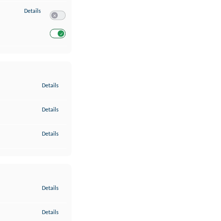
zu Entwicklung und Verbesserung der Angebote
Details
Switch zum Einwilligen bzw. Ablehnen des Dienstes Entwickl
Switch zum Einwilligen bzw. Ablehnen des Dienstes Entwicklu
zu Gewährleistung der Sicherheit, Verhinderung und Aufdeckung v
Details
zu Bereitstellung und Anzeige von Werbung und Inhalten
Details
zu Ihre Entscheidungen zum Datenschutz speichern und übermittel
Details
zu Abgleichung und Kombination von Daten aus unterschiedlichen 
Details
zu Verknüpfung verschiedener Endgeräte
Details