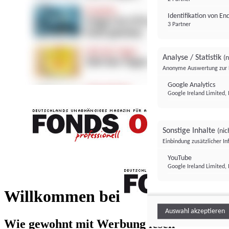
Identifikation von E
3 Partner
Analyse / Statistik
(n
Anonyme Auswertung zur 
Google Analytics
Google Ireland Limited, 
Sonstige Inhalte
(nic
Einbindung zusätzlicher I
FONDS professionell
YouTube
Google Ireland Limited, 
FONDS profess
Willkommen bei
Auswahl akzeptieren
Wie gewohnt mit Werbung lesen