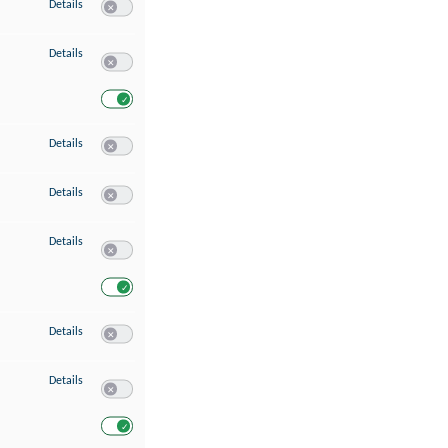
zu Speichern von oder Zugriff auf Informationen auf einem Endgerät
Details
Switch zum Einwilligen bzw. Ablehnen des Dienstes Speichern 
zu Verwendung reduzierter Daten zur Auswahl von Werbeanzeigen
Details
Switch zum Einwilligen bzw. Ablehnen des Dienstes Verwend
Switch zum Einwilligen bzw. Ablehnen des Dienstes Verwendu
zu Erstellung von Profilen für personalisierte Werbung
Details
Switch zum Einwilligen bzw. Ablehnen des Dienstes Erstellung 
zu Verwendung von Profilen zur Auswahl personalisierter Werbung
Details
Switch zum Einwilligen bzw. Ablehnen des Dienstes Verwendun
zu Messung der Werbeleistung
Details
Switch zum Einwilligen bzw. Ablehnen des Dienstes Messung 
Switch zum Einwilligen bzw. Ablehnen des Dienstes Messung d
zu Messung der Performance von Inhalten
Details
Switch zum Einwilligen bzw. Ablehnen des Dienstes Messung 
zu Analyse von Zielgruppen durch Statistiken oder Kombinationen von Dat
Details
Switch zum Einwilligen bzw. Ablehnen des Dienstes Analyse v
Switch zum Einwilligen bzw. Ablehnen des Dienstes Analyse v