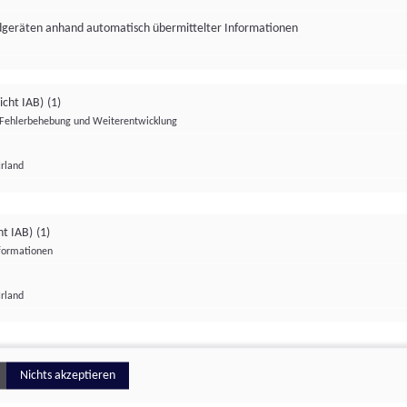
ndgeräten anhand automatisch übermittelter Informationen
icht IAB)
(1)
Fehlerbehebung und Weiterentwicklung
Irland
Impressum
Datenschutzerklärung
Datenschutzeinstellungen
ht IAB)
(1)
nformationen
Irland
ionell
Nichts akzeptieren