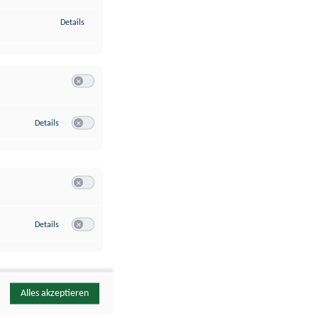
zu Identifikation von Endgeräten anhand automatisch übermittelte
Details
Switch zum Einwilligen bzw. Ablehnen der Kategorie Analyse / 
zu Google Analytics
Details
Switch zum Einwilligen bzw. Ablehnen des Dienstes Google Ana
Switch zum Einwilligen bzw. Ablehnen der Kategorie Sonstige 
zu YouTube
Details
Switch zum Einwilligen bzw. Ablehnen des Dienstes YouTube
Alles akzeptieren