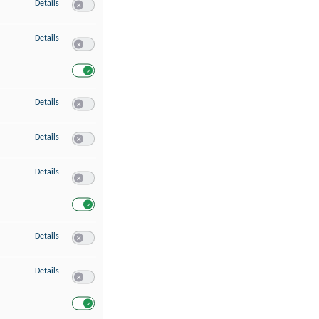
zu Speichern von oder Zugriff auf Informationen auf einem Endgerät
Details
Switch zum Einwilligen bzw. Ablehnen des Dienstes Speichern 
zu Verwendung reduzierter Daten zur Auswahl von Werbeanzeigen
Details
Switch zum Einwilligen bzw. Ablehnen des Dienstes Verwend
Switch zum Einwilligen bzw. Ablehnen des Dienstes Verwendu
zu Erstellung von Profilen für personalisierte Werbung
Details
Switch zum Einwilligen bzw. Ablehnen des Dienstes Erstellung 
zu Verwendung von Profilen zur Auswahl personalisierter Werbung
Details
Switch zum Einwilligen bzw. Ablehnen des Dienstes Verwendun
zu Messung der Werbeleistung
Details
Switch zum Einwilligen bzw. Ablehnen des Dienstes Messung 
Switch zum Einwilligen bzw. Ablehnen des Dienstes Messung d
zu Messung der Performance von Inhalten
Details
Switch zum Einwilligen bzw. Ablehnen des Dienstes Messung 
zu Analyse von Zielgruppen durch Statistiken oder Kombinationen von Dat
Details
Switch zum Einwilligen bzw. Ablehnen des Dienstes Analyse v
Switch zum Einwilligen bzw. Ablehnen des Dienstes Analyse v