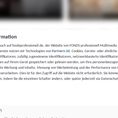
rmation
such auf fondsprofessionell.de, der Website von FONDS professionell Multimedia
ienste nutzen wir Technologien von
Partnern (4)
. Cookies, Geräte- oder ähnliche
entifikatoren, zufällig zugewiesene Identifikatoren, netzwerkbasierte Identifik
en auf Ihrem Gerät gespeichert oder gelesen werden, um Ihre personenbezogen
rte Werbung und Inhalte, Messung von Werbeleistung und der Performance von 
erarbeiten. Dies ist für den Zugriff auf die Website nicht erforderlich. Sie können
, indem Sie die einzelnen Schalter ändern, oder später jederzeit via Datenschu
7)