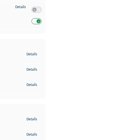
zu Entwicklung und Verbesserung der Angebote
Details
Switch zum Einwilligen bzw. Ablehnen des Dienstes Entwickl
Switch zum Einwilligen bzw. Ablehnen des Dienstes Entwicklu
zu Gewährleistung der Sicherheit, Verhinderung und Aufdeckung v
Details
zu Bereitstellung und Anzeige von Werbung und Inhalten
Details
zu Ihre Entscheidungen zum Datenschutz speichern und übermittel
Details
zu Abgleichung und Kombination von Daten aus unterschiedlichen 
Details
zu Verknüpfung verschiedener Endgeräte
Details