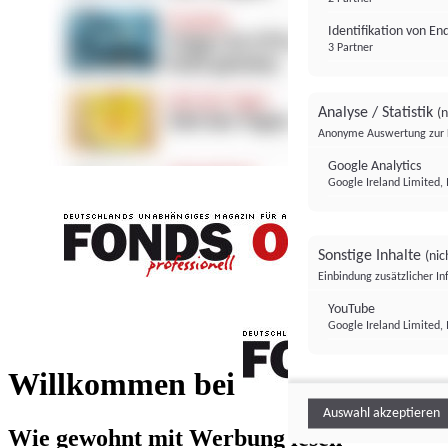
Identifikation von E
3 Partner
Analyse / Statistik
(n
Anonyme Auswertung zur 
Google Analytics
Google Ireland Limited, 
Sonstige Inhalte
(nic
Einbindung zusätzlicher I
FONDS professionell
YouTube
Google Ireland Limited, 
FONDS profess
Willkommen bei
Auswahl akzeptieren
Wie gewohnt mit Werbung lesen