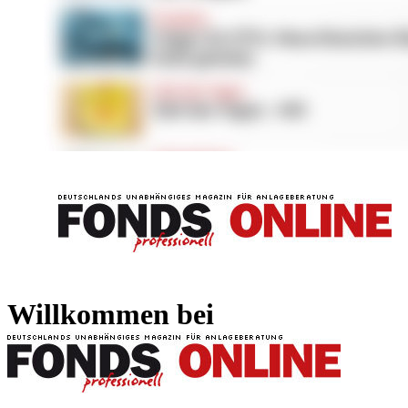
FONDS professionell
FONDS professi
Willkommen bei