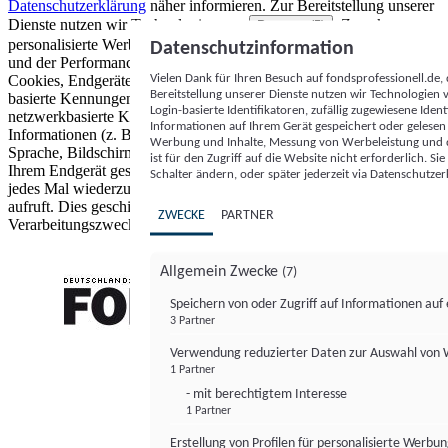
Datenschutzerklärung
näher informieren.
Zur Bereitstellung unserer
Dienste nutzen wir Technologien von
. Zwecke:
Partnern (5)
personalisierte Werbung und Inhalte, Messung von Werbeleistung
Datenschutzinformation
und der Performance von Inhalten sowie Zielgruppenforschung.
Vielen Dank für Ihren Besuch auf fondsprofessionell.de
Cookies, Endgeräte- oder ähnliche Online-Kennungen (z. B. login-
Bereitstellung unserer Dienste nutzen wir Technologien
basierte Kennungen, zufällig generierte Kennungen,
Login-basierte Identifikatoren, zufällig zugewiesene Id
netzwerkbasierte Kennungen) können zusammen mit anderen
Informationen auf Ihrem Gerät gespeichert oder gelese
Informationen (z. B. Browsertyp und Browserinformationen,
Werbung und Inhalte, Messung von Werbeleistung und d
Sprache, Bildschirmgröße, unterstützte Technologien usw.) auf
ist für den Zugriff auf die Website nicht erforderlich. S
Ihrem Endgerät gespeichert oder von dort ausgelesen werden, um es
Schalter ändern, oder später jederzeit via Datenschutzer
jedes Mal wiederzuerkennen, wenn es eine App oder einer Webseite
aufruft. Dies geschieht für einen oder mehrere der hier aufgeführten
ZWECKE
PARTNER
Verarbeitungszwecke.
Allgemein Zwecke
(7)
Speichern von oder Zugriff auf Informationen au
3 Partner
FONDS professionell
Verwendung reduzierter Daten zur Auswahl von
1 Partner
- mit berechtigtem Interesse
1 Partner
Erstellung von Profilen für personalisierte Werbu