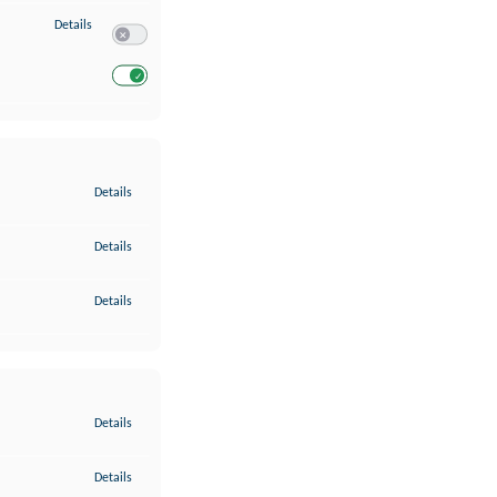
zu Entwicklung und Verbesserung der Angebote
Details
Switch zum Einwilligen bzw. Ablehnen des Dienstes Entwickl
Switch zum Einwilligen bzw. Ablehnen des Dienstes Entwicklu
zu Gewährleistung der Sicherheit, Verhinderung und Aufdeckung v
Details
zu Bereitstellung und Anzeige von Werbung und Inhalten
Details
zu Ihre Entscheidungen zum Datenschutz speichern und übermittel
Details
zu Abgleichung und Kombination von Daten aus unterschiedlichen 
Details
zu Verknüpfung verschiedener Endgeräte
Details