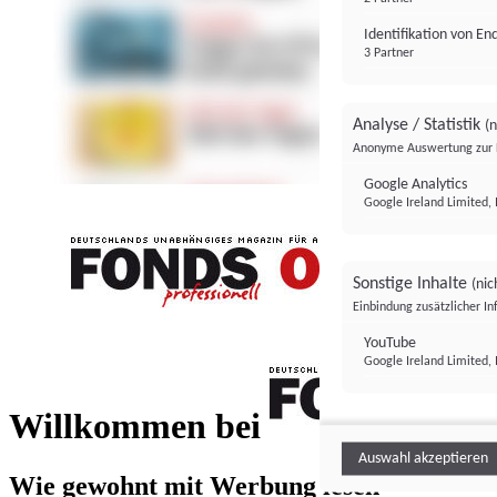
Identifikation von E
3 Partner
Analyse / Statistik
(n
Anonyme Auswertung zur 
Google Analytics
Google Ireland Limited, 
Sonstige Inhalte
(nic
Einbindung zusätzlicher I
FONDS professionell
YouTube
Google Ireland Limited, 
FONDS profess
Willkommen bei
Auswahl akzeptieren
Wie gewohnt mit Werbung lesen