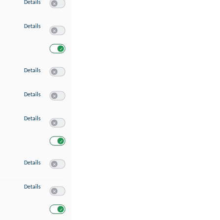
zu Speichern von oder Zugriff auf Informationen auf einem Endgerät
Details
Switch zum Einwilligen bzw. Ablehnen des Dienstes Speichern 
zu Verwendung reduzierter Daten zur Auswahl von Werbeanzeigen
Details
Switch zum Einwilligen bzw. Ablehnen des Dienstes Verwend
Switch zum Einwilligen bzw. Ablehnen des Dienstes Verwendu
zu Erstellung von Profilen für personalisierte Werbung
Details
Switch zum Einwilligen bzw. Ablehnen des Dienstes Erstellung 
zu Verwendung von Profilen zur Auswahl personalisierter Werbung
Details
Switch zum Einwilligen bzw. Ablehnen des Dienstes Verwendun
zu Messung der Werbeleistung
Details
Switch zum Einwilligen bzw. Ablehnen des Dienstes Messung 
Switch zum Einwilligen bzw. Ablehnen des Dienstes Messung d
zu Messung der Performance von Inhalten
Details
Switch zum Einwilligen bzw. Ablehnen des Dienstes Messung 
zu Analyse von Zielgruppen durch Statistiken oder Kombinationen von Dat
Details
Switch zum Einwilligen bzw. Ablehnen des Dienstes Analyse v
Switch zum Einwilligen bzw. Ablehnen des Dienstes Analyse v