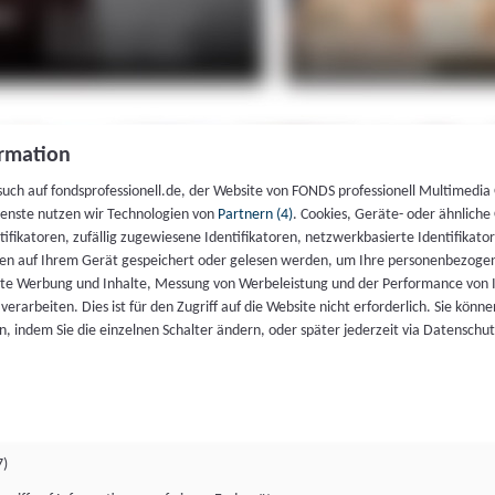
rmation
such auf fondsprofessionell.de, der Website von FONDS professionell Multimedia
ienste nutzen wir Technologien von
Partnern (4)
. Cookies, Geräte- oder ähnliche
entifikatoren, zufällig zugewiesene Identifikatoren, netzwerkbasierte Identifik
en auf Ihrem Gerät gespeichert oder gelesen werden, um Ihre personenbezogen
rte Werbung und Inhalte, Messung von Werbeleistung und der Performance von 
erarbeiten. Dies ist für den Zugriff auf die Website nicht erforderlich. Sie können
, indem Sie die einzelnen Schalter ändern, oder später jederzeit via Datenschu
7)