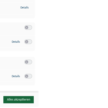
zu Identifikation von Endgeräten anhand automatisch übermittelte
Details
Switch zum Einwilligen bzw. Ablehnen der Kategorie Analyse / 
zu Google Analytics
Details
Switch zum Einwilligen bzw. Ablehnen des Dienstes Google Ana
Switch zum Einwilligen bzw. Ablehnen der Kategorie Sonstige 
zu YouTube
Details
Switch zum Einwilligen bzw. Ablehnen des Dienstes YouTube
Alles akzeptieren