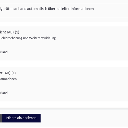
ndgeräten anhand automatisch übermittelter Informationen
icht IAB)
(1)
Fehlerbehebung und Weiterentwicklung
Irland
Impressum
Datenschutzerklärung
Datenschutzeinstellungen
ht IAB)
(1)
nformationen
Irland
ionell
Nichts akzeptieren