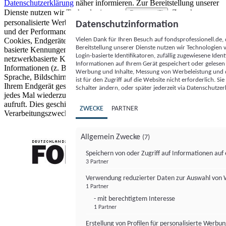
Datenschutzerklärung
näher informieren.
Zur Bereitstellung unserer
Dienste nutzen wir Technologien von
. Zwecke:
Partnern (5)
personalisierte Werbung und Inhalte, Messung von Werbeleistung
Datenschutzinformation
und der Performance von Inhalten sowie Zielgruppenforschung.
Vielen Dank für Ihren Besuch auf fondsprofessionell.de
Cookies, Endgeräte- oder ähnliche Online-Kennungen (z. B. login-
Bereitstellung unserer Dienste nutzen wir Technologien
basierte Kennungen, zufällig generierte Kennungen,
Login-basierte Identifikatoren, zufällig zugewiesene Id
netzwerkbasierte Kennungen) können zusammen mit anderen
Informationen auf Ihrem Gerät gespeichert oder gelese
Informationen (z. B. Browsertyp und Browserinformationen,
Werbung und Inhalte, Messung von Werbeleistung und d
Sprache, Bildschirmgröße, unterstützte Technologien usw.) auf
ist für den Zugriff auf die Website nicht erforderlich. S
Ihrem Endgerät gespeichert oder von dort ausgelesen werden, um es
Schalter ändern, oder später jederzeit via Datenschutzer
jedes Mal wiederzuerkennen, wenn es eine App oder einer Webseite
aufruft. Dies geschieht für einen oder mehrere der hier aufgeführten
ZWECKE
PARTNER
Verarbeitungszwecke.
Allgemein Zwecke
(7)
Speichern von oder Zugriff auf Informationen au
3 Partner
FONDS professionell
Verwendung reduzierter Daten zur Auswahl von
1 Partner
- mit berechtigtem Interesse
1 Partner
Erstellung von Profilen für personalisierte Werbu