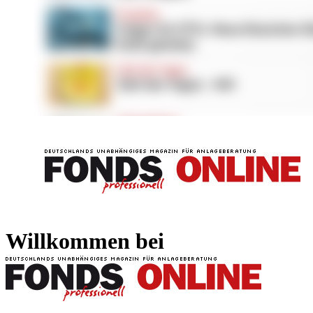
FONDS professionell
FONDS professi
Willkommen bei