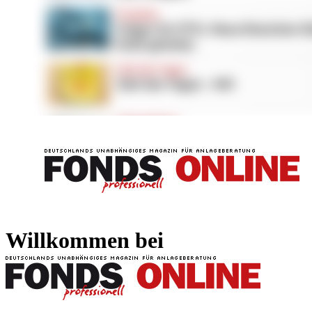
FONDS professionell
FONDS professi
Willkommen bei