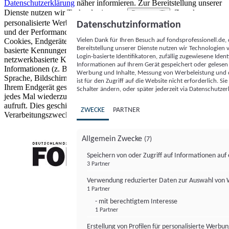
Datenschutzerklärung
näher informieren.
Zur Bereitstellung unserer
Dienste nutzen wir Technologien von
. Zwecke:
Partnern (5)
personalisierte Werbung und Inhalte, Messung von Werbeleistung
Datenschutzinformation
und der Performance von Inhalten sowie Zielgruppenforschung.
Vielen Dank für Ihren Besuch auf fondsprofessionell.de
Cookies, Endgeräte- oder ähnliche Online-Kennungen (z. B. login-
Bereitstellung unserer Dienste nutzen wir Technologien
basierte Kennungen, zufällig generierte Kennungen,
Login-basierte Identifikatoren, zufällig zugewiesene Id
netzwerkbasierte Kennungen) können zusammen mit anderen
Informationen auf Ihrem Gerät gespeichert oder gelese
Informationen (z. B. Browsertyp und Browserinformationen,
Werbung und Inhalte, Messung von Werbeleistung und d
Sprache, Bildschirmgröße, unterstützte Technologien usw.) auf
ist für den Zugriff auf die Website nicht erforderlich. S
Ihrem Endgerät gespeichert oder von dort ausgelesen werden, um es
Schalter ändern, oder später jederzeit via Datenschutzer
jedes Mal wiederzuerkennen, wenn es eine App oder einer Webseite
aufruft. Dies geschieht für einen oder mehrere der hier aufgeführten
ZWECKE
PARTNER
Verarbeitungszwecke.
Allgemein Zwecke
(7)
Speichern von oder Zugriff auf Informationen au
3 Partner
FONDS professionell
Verwendung reduzierter Daten zur Auswahl von
1 Partner
- mit berechtigtem Interesse
1 Partner
Erstellung von Profilen für personalisierte Werbu