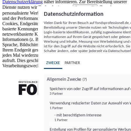
Datenschutzerklärung
näher informieren.
Zur Bereitstellung unserer
Dienste nutzen wir Technologien von
. Zwecke:
Partnern (5)
personalisierte Werbung und Inhalte, Messung von Werbeleistung
Datenschutzinformation
und der Performance von Inhalten sowie Zielgruppenforschung.
Vielen Dank für Ihren Besuch auf fondsprofessionell.de
Cookies, Endgeräte- oder ähnliche Online-Kennungen (z. B. login-
Bereitstellung unserer Dienste nutzen wir Technologien
basierte Kennungen, zufällig generierte Kennungen,
Login-basierte Identifikatoren, zufällig zugewiesene Id
netzwerkbasierte Kennungen) können zusammen mit anderen
Informationen auf Ihrem Gerät gespeichert oder gelese
Informationen (z. B. Browsertyp und Browserinformationen,
Werbung und Inhalte, Messung von Werbeleistung und d
Sprache, Bildschirmgröße, unterstützte Technologien usw.) auf
ist für den Zugriff auf die Website nicht erforderlich. S
Ihrem Endgerät gespeichert oder von dort ausgelesen werden, um es
Schalter ändern, oder später jederzeit via Datenschutzer
jedes Mal wiederzuerkennen, wenn es eine App oder einer Webseite
aufruft. Dies geschieht für einen oder mehrere der hier aufgeführten
ZWECKE
PARTNER
Verarbeitungszwecke.
Allgemein Zwecke
(7)
Speichern von oder Zugriff auf Informationen au
3 Partner
FONDS professionell
Verwendung reduzierter Daten zur Auswahl von
1 Partner
- mit berechtigtem Interesse
1 Partner
Erstellung von Profilen für personalisierte Werbu