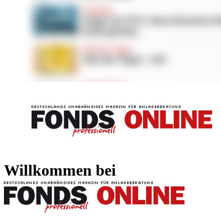
FONDS professionell
FONDS professi
Willkommen bei