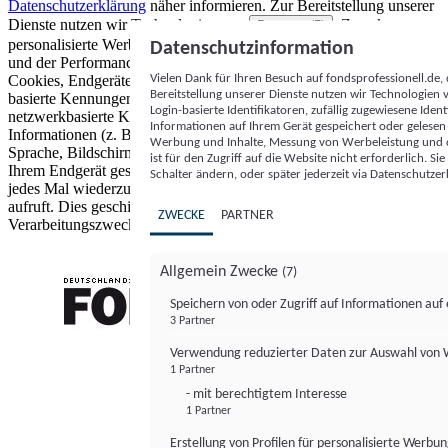
Datenschutzerklärung
näher informieren.
Zur Bereitstellung unserer
Dienste nutzen wir Technologien von
. Zwecke:
Partnern (5)
personalisierte Werbung und Inhalte, Messung von Werbeleistung
Datenschutzinformation
und der Performance von Inhalten sowie Zielgruppenforschung.
Vielen Dank für Ihren Besuch auf fondsprofessionell.de
Cookies, Endgeräte- oder ähnliche Online-Kennungen (z. B. login-
Bereitstellung unserer Dienste nutzen wir Technologien
basierte Kennungen, zufällig generierte Kennungen,
Login-basierte Identifikatoren, zufällig zugewiesene Id
netzwerkbasierte Kennungen) können zusammen mit anderen
Informationen auf Ihrem Gerät gespeichert oder gelese
Informationen (z. B. Browsertyp und Browserinformationen,
Werbung und Inhalte, Messung von Werbeleistung und d
Sprache, Bildschirmgröße, unterstützte Technologien usw.) auf
ist für den Zugriff auf die Website nicht erforderlich. S
Ihrem Endgerät gespeichert oder von dort ausgelesen werden, um es
Schalter ändern, oder später jederzeit via Datenschutzer
jedes Mal wiederzuerkennen, wenn es eine App oder einer Webseite
aufruft. Dies geschieht für einen oder mehrere der hier aufgeführten
ZWECKE
PARTNER
Verarbeitungszwecke.
Allgemein Zwecke
(7)
Speichern von oder Zugriff auf Informationen au
3 Partner
FONDS professionell
Verwendung reduzierter Daten zur Auswahl von
1 Partner
- mit berechtigtem Interesse
1 Partner
Erstellung von Profilen für personalisierte Werbu