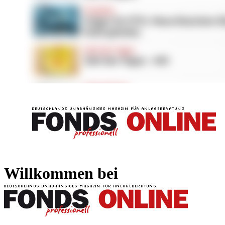
FONDS professionell
FONDS professi
Willkommen bei