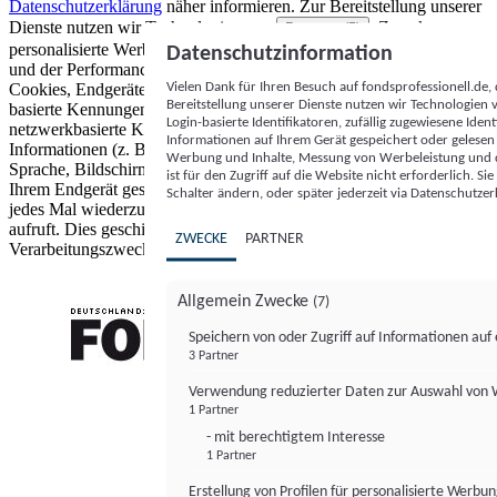
Datenschutzerklärung
näher informieren.
Zur Bereitstellung unserer
Dienste nutzen wir Technologien von
. Zwecke:
Partnern (5)
personalisierte Werbung und Inhalte, Messung von Werbeleistung
Datenschutzinformation
und der Performance von Inhalten sowie Zielgruppenforschung.
Vielen Dank für Ihren Besuch auf fondsprofessionell.de
Cookies, Endgeräte- oder ähnliche Online-Kennungen (z. B. login-
Bereitstellung unserer Dienste nutzen wir Technologien
basierte Kennungen, zufällig generierte Kennungen,
Login-basierte Identifikatoren, zufällig zugewiesene Id
netzwerkbasierte Kennungen) können zusammen mit anderen
Informationen auf Ihrem Gerät gespeichert oder gelese
Informationen (z. B. Browsertyp und Browserinformationen,
Werbung und Inhalte, Messung von Werbeleistung und d
Sprache, Bildschirmgröße, unterstützte Technologien usw.) auf
ist für den Zugriff auf die Website nicht erforderlich. S
Ihrem Endgerät gespeichert oder von dort ausgelesen werden, um es
Schalter ändern, oder später jederzeit via Datenschutzer
jedes Mal wiederzuerkennen, wenn es eine App oder einer Webseite
aufruft. Dies geschieht für einen oder mehrere der hier aufgeführten
ZWECKE
PARTNER
Verarbeitungszwecke.
Allgemein Zwecke
(7)
Speichern von oder Zugriff auf Informationen au
3 Partner
FONDS professionell
Verwendung reduzierter Daten zur Auswahl von
1 Partner
- mit berechtigtem Interesse
1 Partner
Erstellung von Profilen für personalisierte Werbu