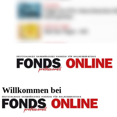
FONDS professionell
FONDS professi
Willkommen bei