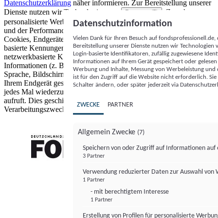
Datenschutzerklärung
näher informieren.
Zur Bereitstellung unserer
Dienste nutzen wir Technologien von
. Zwecke:
Partnern (5)
personalisierte Werbung und Inhalte, Messung von Werbeleistung
Datenschutzinformation
und der Performance von Inhalten sowie Zielgruppenforschung.
Vielen Dank für Ihren Besuch auf fondsprofessionell.de
Cookies, Endgeräte- oder ähnliche Online-Kennungen (z. B. login-
Bereitstellung unserer Dienste nutzen wir Technologien
basierte Kennungen, zufällig generierte Kennungen,
Login-basierte Identifikatoren, zufällig zugewiesene Id
netzwerkbasierte Kennungen) können zusammen mit anderen
Informationen auf Ihrem Gerät gespeichert oder gelese
Informationen (z. B. Browsertyp und Browserinformationen,
Werbung und Inhalte, Messung von Werbeleistung und d
Sprache, Bildschirmgröße, unterstützte Technologien usw.) auf
ist für den Zugriff auf die Website nicht erforderlich. S
Ihrem Endgerät gespeichert oder von dort ausgelesen werden, um es
Schalter ändern, oder später jederzeit via Datenschutzer
jedes Mal wiederzuerkennen, wenn es eine App oder einer Webseite
aufruft. Dies geschieht für einen oder mehrere der hier aufgeführten
ZWECKE
PARTNER
Verarbeitungszwecke.
Allgemein Zwecke
(7)
Speichern von oder Zugriff auf Informationen au
3 Partner
FONDS professionell
Verwendung reduzierter Daten zur Auswahl von
1 Partner
- mit berechtigtem Interesse
1 Partner
Erstellung von Profilen für personalisierte Werbu