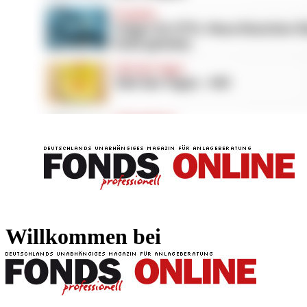
FONDS professionell
FONDS professi
Willkommen bei