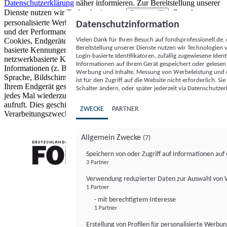
Datenschutzerklärung
näher informieren.
Zur Bereitstellung unserer
Dienste nutzen wir Technologien von
. Zwecke:
Partnern (5)
personalisierte Werbung und Inhalte, Messung von Werbeleistung
Datenschutzinformation
und der Performance von Inhalten sowie Zielgruppenforschung.
Vielen Dank für Ihren Besuch auf fondsprofessionell.de
Cookies, Endgeräte- oder ähnliche Online-Kennungen (z. B. login-
Bereitstellung unserer Dienste nutzen wir Technologien
basierte Kennungen, zufällig generierte Kennungen,
Login-basierte Identifikatoren, zufällig zugewiesene Id
netzwerkbasierte Kennungen) können zusammen mit anderen
Informationen auf Ihrem Gerät gespeichert oder gelese
Informationen (z. B. Browsertyp und Browserinformationen,
Werbung und Inhalte, Messung von Werbeleistung und d
Sprache, Bildschirmgröße, unterstützte Technologien usw.) auf
ist für den Zugriff auf die Website nicht erforderlich. S
Ihrem Endgerät gespeichert oder von dort ausgelesen werden, um es
Schalter ändern, oder später jederzeit via Datenschutzer
jedes Mal wiederzuerkennen, wenn es eine App oder einer Webseite
aufruft. Dies geschieht für einen oder mehrere der hier aufgeführten
ZWECKE
PARTNER
Verarbeitungszwecke.
Allgemein Zwecke
(7)
Speichern von oder Zugriff auf Informationen au
3 Partner
FONDS professionell
Verwendung reduzierter Daten zur Auswahl von
1 Partner
- mit berechtigtem Interesse
1 Partner
Erstellung von Profilen für personalisierte Werbu