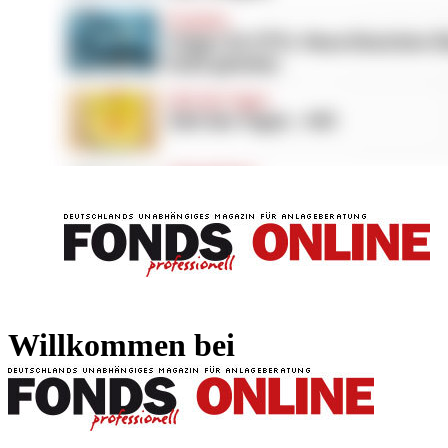
FONDS professionell
FONDS professi
Willkommen bei