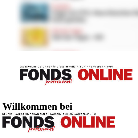
FONDS professionell
FONDS professi
Willkommen bei