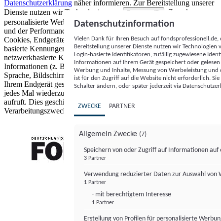
Datenschutzerklärung
näher informieren.
Zur Bereitstellung unserer
Dienste nutzen wir Technologien von
. Zwecke:
Partnern (5)
personalisierte Werbung und Inhalte, Messung von Werbeleistung
Datenschutzinformation
und der Performance von Inhalten sowie Zielgruppenforschung.
Vielen Dank für Ihren Besuch auf fondsprofessionell.de
Cookies, Endgeräte- oder ähnliche Online-Kennungen (z. B. login-
Bereitstellung unserer Dienste nutzen wir Technologien
basierte Kennungen, zufällig generierte Kennungen,
Login-basierte Identifikatoren, zufällig zugewiesene Id
netzwerkbasierte Kennungen) können zusammen mit anderen
Informationen auf Ihrem Gerät gespeichert oder gelese
Informationen (z. B. Browsertyp und Browserinformationen,
Werbung und Inhalte, Messung von Werbeleistung und d
Sprache, Bildschirmgröße, unterstützte Technologien usw.) auf
ist für den Zugriff auf die Website nicht erforderlich. S
Ihrem Endgerät gespeichert oder von dort ausgelesen werden, um es
Schalter ändern, oder später jederzeit via Datenschutzer
jedes Mal wiederzuerkennen, wenn es eine App oder einer Webseite
aufruft. Dies geschieht für einen oder mehrere der hier aufgeführten
ZWECKE
PARTNER
Verarbeitungszwecke.
Allgemein Zwecke
(7)
Speichern von oder Zugriff auf Informationen au
3 Partner
FONDS professionell
Verwendung reduzierter Daten zur Auswahl von
1 Partner
- mit berechtigtem Interesse
1 Partner
Erstellung von Profilen für personalisierte Werbu