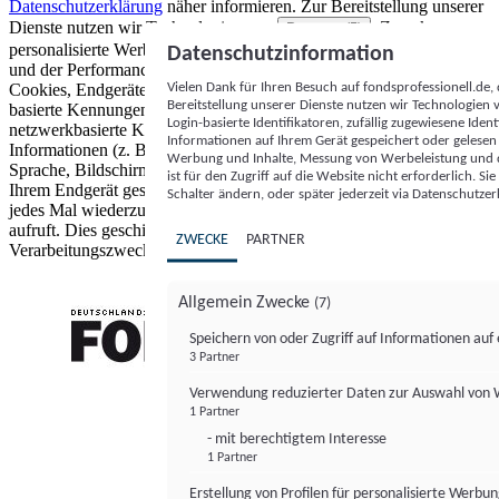
Datenschutzerklärung
näher informieren.
Zur Bereitstellung unserer
Dienste nutzen wir Technologien von
. Zwecke:
Partnern (5)
personalisierte Werbung und Inhalte, Messung von Werbeleistung
Datenschutzinformation
und der Performance von Inhalten sowie Zielgruppenforschung.
Vielen Dank für Ihren Besuch auf fondsprofessionell.de
Cookies, Endgeräte- oder ähnliche Online-Kennungen (z. B. login-
Bereitstellung unserer Dienste nutzen wir Technologien
basierte Kennungen, zufällig generierte Kennungen,
Login-basierte Identifikatoren, zufällig zugewiesene Id
netzwerkbasierte Kennungen) können zusammen mit anderen
Informationen auf Ihrem Gerät gespeichert oder gelese
Informationen (z. B. Browsertyp und Browserinformationen,
Werbung und Inhalte, Messung von Werbeleistung und d
Sprache, Bildschirmgröße, unterstützte Technologien usw.) auf
ist für den Zugriff auf die Website nicht erforderlich. S
Ihrem Endgerät gespeichert oder von dort ausgelesen werden, um es
Schalter ändern, oder später jederzeit via Datenschutzer
jedes Mal wiederzuerkennen, wenn es eine App oder einer Webseite
aufruft. Dies geschieht für einen oder mehrere der hier aufgeführten
ZWECKE
PARTNER
Verarbeitungszwecke.
Allgemein Zwecke
(7)
Speichern von oder Zugriff auf Informationen au
3 Partner
FONDS professionell
Verwendung reduzierter Daten zur Auswahl von
1 Partner
- mit berechtigtem Interesse
1 Partner
Erstellung von Profilen für personalisierte Werbu