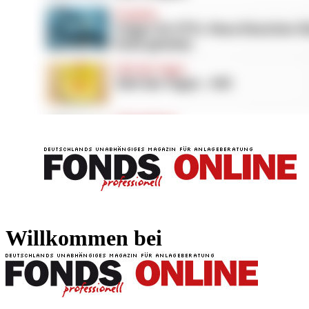
FONDS professionell
FONDS professi
Willkommen bei