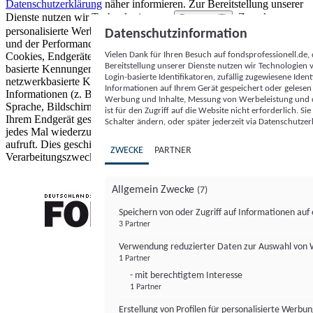
Datenschutzerklärung
näher informieren.
Zur Bereitstellung unserer
Dienste nutzen wir Technologien von
. Zwecke:
Partnern (5)
personalisierte Werbung und Inhalte, Messung von Werbeleistung
Datenschutzinformation
und der Performance von Inhalten sowie Zielgruppenforschung.
Vielen Dank für Ihren Besuch auf fondsprofessionell.de
Cookies, Endgeräte- oder ähnliche Online-Kennungen (z. B. login-
Bereitstellung unserer Dienste nutzen wir Technologien
basierte Kennungen, zufällig generierte Kennungen,
Login-basierte Identifikatoren, zufällig zugewiesene Id
netzwerkbasierte Kennungen) können zusammen mit anderen
Informationen auf Ihrem Gerät gespeichert oder gelese
Informationen (z. B. Browsertyp und Browserinformationen,
Werbung und Inhalte, Messung von Werbeleistung und d
Sprache, Bildschirmgröße, unterstützte Technologien usw.) auf
ist für den Zugriff auf die Website nicht erforderlich. S
Ihrem Endgerät gespeichert oder von dort ausgelesen werden, um es
Schalter ändern, oder später jederzeit via Datenschutzer
jedes Mal wiederzuerkennen, wenn es eine App oder einer Webseite
aufruft. Dies geschieht für einen oder mehrere der hier aufgeführten
ZWECKE
PARTNER
Verarbeitungszwecke.
Allgemein Zwecke
(7)
Speichern von oder Zugriff auf Informationen au
3 Partner
FONDS professionell
Verwendung reduzierter Daten zur Auswahl von
1 Partner
- mit berechtigtem Interesse
1 Partner
Erstellung von Profilen für personalisierte Werbu