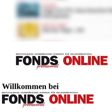
FONDS professionell
FONDS professi
Willkommen bei