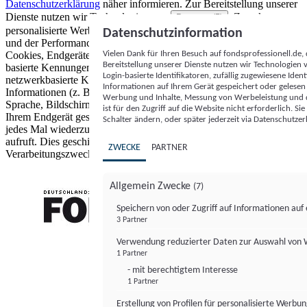
Datenschutzerklärung
näher informieren.
Zur Bereitstellung unserer
Dienste nutzen wir Technologien von
. Zwecke:
Partnern (5)
personalisierte Werbung und Inhalte, Messung von Werbeleistung
Datenschutzinformation
und der Performance von Inhalten sowie Zielgruppenforschung.
Vielen Dank für Ihren Besuch auf fondsprofessionell.de
Cookies, Endgeräte- oder ähnliche Online-Kennungen (z. B. login-
Bereitstellung unserer Dienste nutzen wir Technologien
basierte Kennungen, zufällig generierte Kennungen,
Login-basierte Identifikatoren, zufällig zugewiesene Id
netzwerkbasierte Kennungen) können zusammen mit anderen
Informationen auf Ihrem Gerät gespeichert oder gelese
Informationen (z. B. Browsertyp und Browserinformationen,
Werbung und Inhalte, Messung von Werbeleistung und d
Sprache, Bildschirmgröße, unterstützte Technologien usw.) auf
ist für den Zugriff auf die Website nicht erforderlich. S
Ihrem Endgerät gespeichert oder von dort ausgelesen werden, um es
Schalter ändern, oder später jederzeit via Datenschutzer
jedes Mal wiederzuerkennen, wenn es eine App oder einer Webseite
aufruft. Dies geschieht für einen oder mehrere der hier aufgeführten
ZWECKE
PARTNER
Verarbeitungszwecke.
Allgemein Zwecke
(7)
Speichern von oder Zugriff auf Informationen au
3 Partner
FONDS professionell
Verwendung reduzierter Daten zur Auswahl von
1 Partner
- mit berechtigtem Interesse
1 Partner
Erstellung von Profilen für personalisierte Werbu