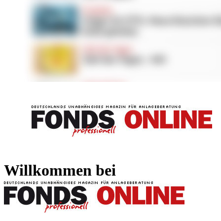
FONDS professionell
FONDS professi
Willkommen bei