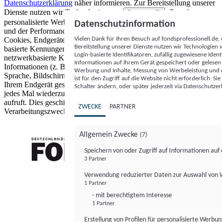
Datenschutzerklärung
näher informieren.
Zur Bereitstellung unserer
Dienste nutzen wir Technologien von
. Zwecke:
Partnern (5)
personalisierte Werbung und Inhalte, Messung von Werbeleistung
Datenschutzinformation
und der Performance von Inhalten sowie Zielgruppenforschung.
Vielen Dank für Ihren Besuch auf fondsprofessionell.de
Cookies, Endgeräte- oder ähnliche Online-Kennungen (z. B. login-
Bereitstellung unserer Dienste nutzen wir Technologien
basierte Kennungen, zufällig generierte Kennungen,
Login-basierte Identifikatoren, zufällig zugewiesene Id
netzwerkbasierte Kennungen) können zusammen mit anderen
Informationen auf Ihrem Gerät gespeichert oder gelese
Informationen (z. B. Browsertyp und Browserinformationen,
Werbung und Inhalte, Messung von Werbeleistung und d
Sprache, Bildschirmgröße, unterstützte Technologien usw.) auf
ist für den Zugriff auf die Website nicht erforderlich. S
Ihrem Endgerät gespeichert oder von dort ausgelesen werden, um es
Schalter ändern, oder später jederzeit via Datenschutzer
jedes Mal wiederzuerkennen, wenn es eine App oder einer Webseite
aufruft. Dies geschieht für einen oder mehrere der hier aufgeführten
ZWECKE
PARTNER
Verarbeitungszwecke.
Allgemein Zwecke
(7)
Speichern von oder Zugriff auf Informationen au
3 Partner
FONDS professionell
Verwendung reduzierter Daten zur Auswahl von
1 Partner
- mit berechtigtem Interesse
1 Partner
Erstellung von Profilen für personalisierte Werbu