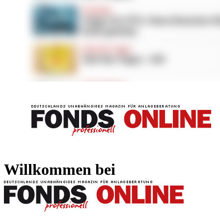
FONDS professionell
FONDS professi
Willkommen bei