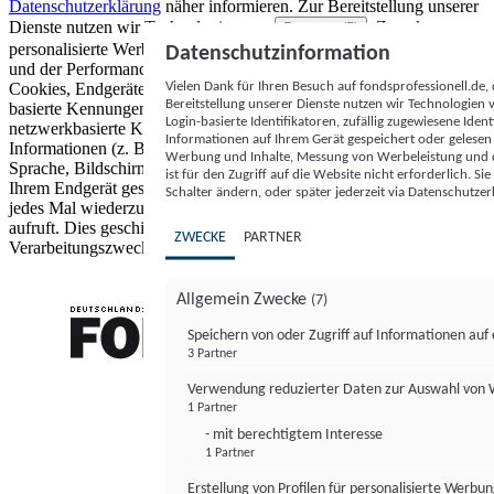
Datenschutzerklärung
näher informieren.
Zur Bereitstellung unserer
Dienste nutzen wir Technologien von
. Zwecke:
Partnern (5)
personalisierte Werbung und Inhalte, Messung von Werbeleistung
Datenschutzinformation
und der Performance von Inhalten sowie Zielgruppenforschung.
Vielen Dank für Ihren Besuch auf fondsprofessionell.de
Cookies, Endgeräte- oder ähnliche Online-Kennungen (z. B. login-
Bereitstellung unserer Dienste nutzen wir Technologien
basierte Kennungen, zufällig generierte Kennungen,
Login-basierte Identifikatoren, zufällig zugewiesene Id
netzwerkbasierte Kennungen) können zusammen mit anderen
Informationen auf Ihrem Gerät gespeichert oder gelese
Informationen (z. B. Browsertyp und Browserinformationen,
Werbung und Inhalte, Messung von Werbeleistung und d
Sprache, Bildschirmgröße, unterstützte Technologien usw.) auf
ist für den Zugriff auf die Website nicht erforderlich. S
Ihrem Endgerät gespeichert oder von dort ausgelesen werden, um es
Schalter ändern, oder später jederzeit via Datenschutzer
jedes Mal wiederzuerkennen, wenn es eine App oder einer Webseite
aufruft. Dies geschieht für einen oder mehrere der hier aufgeführten
ZWECKE
PARTNER
Verarbeitungszwecke.
Allgemein Zwecke
(7)
Speichern von oder Zugriff auf Informationen au
3 Partner
FONDS professionell
Verwendung reduzierter Daten zur Auswahl von
1 Partner
- mit berechtigtem Interesse
1 Partner
Erstellung von Profilen für personalisierte Werbu