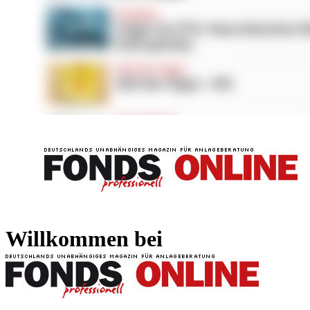
FONDS professionell
FONDS professi
Willkommen bei