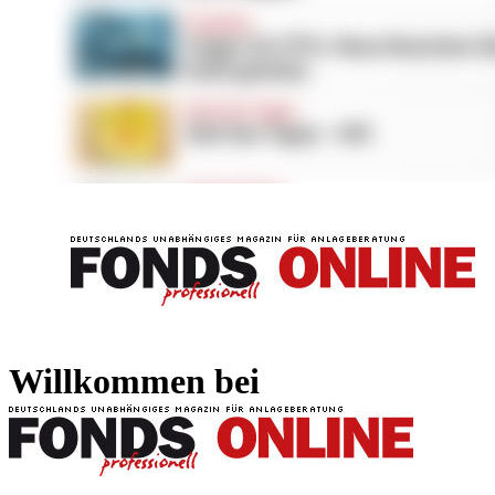
FONDS professionell
FONDS professi
Willkommen bei