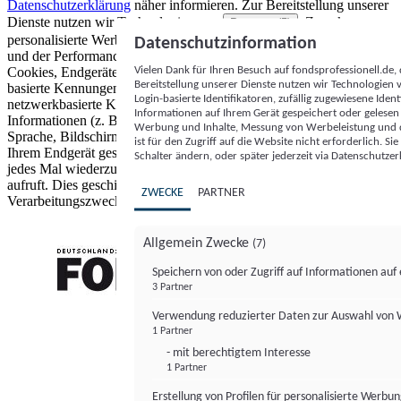
Datenschutzerklärung
näher informieren.
Zur Bereitstellung unserer
Dienste nutzen wir Technologien von
. Zwecke:
Partnern (5)
personalisierte Werbung und Inhalte, Messung von Werbeleistung
Datenschutzinformation
und der Performance von Inhalten sowie Zielgruppenforschung.
Vielen Dank für Ihren Besuch auf fondsprofessionell.de
Cookies, Endgeräte- oder ähnliche Online-Kennungen (z. B. login-
Bereitstellung unserer Dienste nutzen wir Technologien
basierte Kennungen, zufällig generierte Kennungen,
Login-basierte Identifikatoren, zufällig zugewiesene Id
netzwerkbasierte Kennungen) können zusammen mit anderen
Informationen auf Ihrem Gerät gespeichert oder gelese
Informationen (z. B. Browsertyp und Browserinformationen,
Werbung und Inhalte, Messung von Werbeleistung und d
Sprache, Bildschirmgröße, unterstützte Technologien usw.) auf
ist für den Zugriff auf die Website nicht erforderlich. S
Ihrem Endgerät gespeichert oder von dort ausgelesen werden, um es
Schalter ändern, oder später jederzeit via Datenschutzer
jedes Mal wiederzuerkennen, wenn es eine App oder einer Webseite
aufruft. Dies geschieht für einen oder mehrere der hier aufgeführten
ZWECKE
PARTNER
Verarbeitungszwecke.
Allgemein Zwecke
(7)
Speichern von oder Zugriff auf Informationen au
3 Partner
FONDS professionell
Verwendung reduzierter Daten zur Auswahl von
1 Partner
- mit berechtigtem Interesse
1 Partner
Erstellung von Profilen für personalisierte Werbu