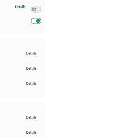
zu Entwicklung und Verbesserung der Angebote
Details
Switch zum Einwilligen bzw. Ablehnen des Dienstes Entwickl
Switch zum Einwilligen bzw. Ablehnen des Dienstes Entwicklu
zu Gewährleistung der Sicherheit, Verhinderung und Aufdeckung v
Details
zu Bereitstellung und Anzeige von Werbung und Inhalten
Details
zu Ihre Entscheidungen zum Datenschutz speichern und übermittel
Details
zu Abgleichung und Kombination von Daten aus unterschiedlichen 
Details
zu Verknüpfung verschiedener Endgeräte
Details