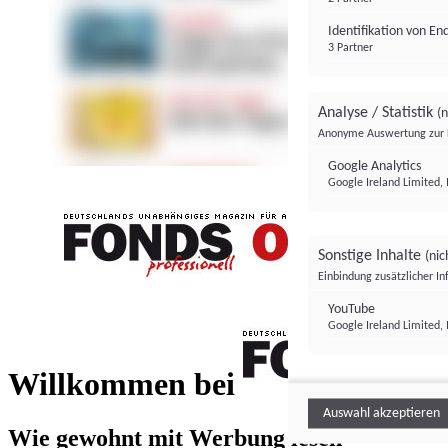
Identifikation von E
3 Partner
Analyse / Statistik
(n
Anonyme Auswertung zur 
Google Analytics
Google Ireland Limited, 
Sonstige Inhalte
(nic
Einbindung zusätzlicher I
FONDS professionell
YouTube
Google Ireland Limited, 
FONDS profess
Willkommen bei
Auswahl akzeptieren
Wie gewohnt mit Werbung lesen