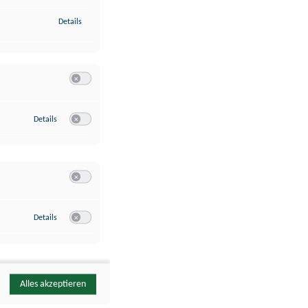
zu Identifikation von Endgeräten anhand automatisch übermittelte
Details
Switch zum Einwilligen bzw. Ablehnen der Kategorie Analyse / 
zu Google Analytics
Details
Switch zum Einwilligen bzw. Ablehnen des Dienstes Google Ana
Switch zum Einwilligen bzw. Ablehnen der Kategorie Sonstige 
zu YouTube
Details
Switch zum Einwilligen bzw. Ablehnen des Dienstes YouTube
Alles akzeptieren