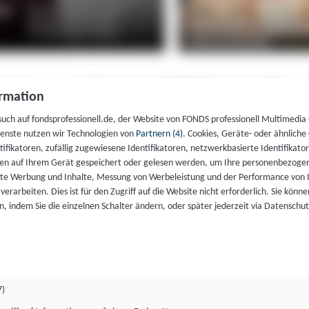
rmation
such auf fondsprofessionell.de, der Website von FONDS professionell Multimedia
ienste nutzen wir Technologien von
Partnern (4)
. Cookies, Geräte- oder ähnliche
entifikatoren, zufällig zugewiesene Identifikatoren, netzwerkbasierte Identifik
en auf Ihrem Gerät gespeichert oder gelesen werden, um Ihre personenbezogen
rte Werbung und Inhalte, Messung von Werbeleistung und der Performance von 
erarbeiten. Dies ist für den Zugriff auf die Website nicht erforderlich. Sie können
, indem Sie die einzelnen Schalter ändern, oder später jederzeit via Datenschu
7)