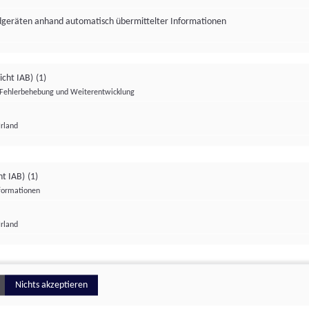
ndgeräten anhand automatisch übermittelter Informationen
icht IAB)
(1)
Fehlerbehebung und Weiterentwicklung
Irland
Impressum
Datenschutzerklärung
Datenschutzeinstellungen
ht IAB)
(1)
nformationen
Irland
ionell
Nichts akzeptieren