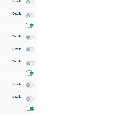
zu Speichern von oder Zugriff auf Informationen auf einem Endgerät
Details
Switch zum Einwilligen bzw. Ablehnen des Dienstes Speichern 
zu Verwendung reduzierter Daten zur Auswahl von Werbeanzeigen
Details
Switch zum Einwilligen bzw. Ablehnen des Dienstes Verwend
Switch zum Einwilligen bzw. Ablehnen des Dienstes Verwendu
zu Erstellung von Profilen für personalisierte Werbung
Details
Switch zum Einwilligen bzw. Ablehnen des Dienstes Erstellung 
zu Verwendung von Profilen zur Auswahl personalisierter Werbung
Details
Switch zum Einwilligen bzw. Ablehnen des Dienstes Verwendun
zu Messung der Werbeleistung
Details
Switch zum Einwilligen bzw. Ablehnen des Dienstes Messung 
Switch zum Einwilligen bzw. Ablehnen des Dienstes Messung d
zu Messung der Performance von Inhalten
Details
Switch zum Einwilligen bzw. Ablehnen des Dienstes Messung 
zu Analyse von Zielgruppen durch Statistiken oder Kombinationen von Dat
Details
Switch zum Einwilligen bzw. Ablehnen des Dienstes Analyse v
Switch zum Einwilligen bzw. Ablehnen des Dienstes Analyse v