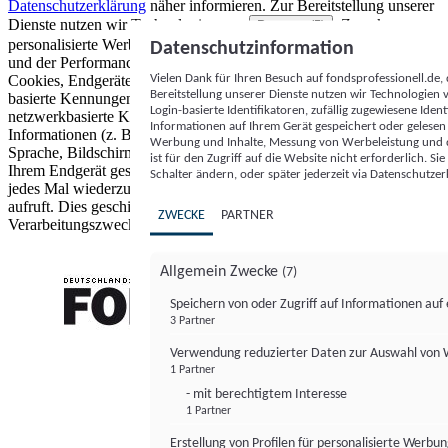
Datenschutzerklärung
näher informieren.
Zur Bereitstellung unserer
Dienste nutzen wir Technologien von
. Zwecke:
Partnern (5)
personalisierte Werbung und Inhalte, Messung von Werbeleistung
Datenschutzinformation
und der Performance von Inhalten sowie Zielgruppenforschung.
Vielen Dank für Ihren Besuch auf fondsprofessionell.de
Cookies, Endgeräte- oder ähnliche Online-Kennungen (z. B. login-
Bereitstellung unserer Dienste nutzen wir Technologien
basierte Kennungen, zufällig generierte Kennungen,
Login-basierte Identifikatoren, zufällig zugewiesene Id
netzwerkbasierte Kennungen) können zusammen mit anderen
Informationen auf Ihrem Gerät gespeichert oder gelese
Informationen (z. B. Browsertyp und Browserinformationen,
Werbung und Inhalte, Messung von Werbeleistung und d
Sprache, Bildschirmgröße, unterstützte Technologien usw.) auf
ist für den Zugriff auf die Website nicht erforderlich. S
Ihrem Endgerät gespeichert oder von dort ausgelesen werden, um es
Schalter ändern, oder später jederzeit via Datenschutzer
jedes Mal wiederzuerkennen, wenn es eine App oder einer Webseite
aufruft. Dies geschieht für einen oder mehrere der hier aufgeführten
ZWECKE
PARTNER
Verarbeitungszwecke.
Allgemein Zwecke
(7)
Speichern von oder Zugriff auf Informationen au
3 Partner
FONDS professionell
Verwendung reduzierter Daten zur Auswahl von
1 Partner
- mit berechtigtem Interesse
1 Partner
Erstellung von Profilen für personalisierte Werbu