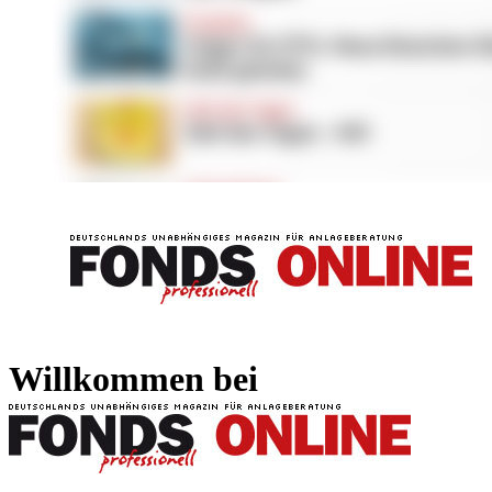
FONDS professionell
FONDS professi
Willkommen bei