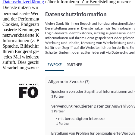
Datenschutzerklärung
näher informieren.
Zur Bereitstellung unserer
Dienste nutzen wir Technologien von
. Zwecke:
Partnern (5)
personalisierte Werbung und Inhalte, Messung von Werbeleistung
Datenschutzinformation
und der Performance von Inhalten sowie Zielgruppenforschung.
Vielen Dank für Ihren Besuch auf fondsprofessionell.de
Cookies, Endgeräte- oder ähnliche Online-Kennungen (z. B. login-
Bereitstellung unserer Dienste nutzen wir Technologien
basierte Kennungen, zufällig generierte Kennungen,
Login-basierte Identifikatoren, zufällig zugewiesene Id
netzwerkbasierte Kennungen) können zusammen mit anderen
Informationen auf Ihrem Gerät gespeichert oder gelese
Informationen (z. B. Browsertyp und Browserinformationen,
Werbung und Inhalte, Messung von Werbeleistung und d
Sprache, Bildschirmgröße, unterstützte Technologien usw.) auf
ist für den Zugriff auf die Website nicht erforderlich. S
Ihrem Endgerät gespeichert oder von dort ausgelesen werden, um es
Schalter ändern, oder später jederzeit via Datenschutzer
jedes Mal wiederzuerkennen, wenn es eine App oder einer Webseite
aufruft. Dies geschieht für einen oder mehrere der hier aufgeführten
ZWECKE
PARTNER
Verarbeitungszwecke.
Allgemein Zwecke
(7)
Speichern von oder Zugriff auf Informationen au
3 Partner
FONDS professionell
Verwendung reduzierter Daten zur Auswahl von
1 Partner
- mit berechtigtem Interesse
1 Partner
Erstellung von Profilen für personalisierte Werbu