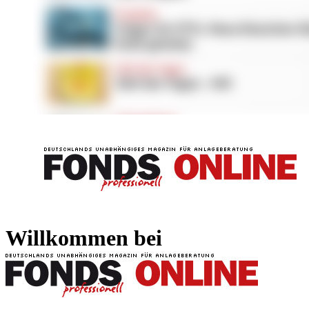
FONDS professionell
FONDS professi
Willkommen bei