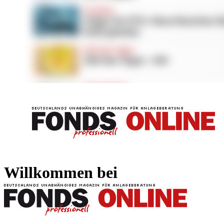
FONDS professionell
FONDS professi
Willkommen bei