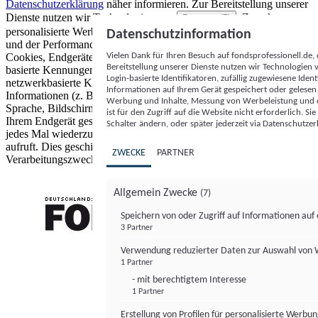
Datenschutzerklärung
näher informieren.
Zur Bereitstellung unserer
Dienste nutzen wir Technologien von
. Zwecke:
Partnern (5)
personalisierte Werbung und Inhalte, Messung von Werbeleistung
Datenschutzinformation
und der Performance von Inhalten sowie Zielgruppenforschung.
Vielen Dank für Ihren Besuch auf fondsprofessionell.de
Cookies, Endgeräte- oder ähnliche Online-Kennungen (z. B. login-
Bereitstellung unserer Dienste nutzen wir Technologien
basierte Kennungen, zufällig generierte Kennungen,
Login-basierte Identifikatoren, zufällig zugewiesene Id
netzwerkbasierte Kennungen) können zusammen mit anderen
Informationen auf Ihrem Gerät gespeichert oder gelese
Informationen (z. B. Browsertyp und Browserinformationen,
Werbung und Inhalte, Messung von Werbeleistung und d
Sprache, Bildschirmgröße, unterstützte Technologien usw.) auf
ist für den Zugriff auf die Website nicht erforderlich. S
Ihrem Endgerät gespeichert oder von dort ausgelesen werden, um es
Schalter ändern, oder später jederzeit via Datenschutzer
jedes Mal wiederzuerkennen, wenn es eine App oder einer Webseite
aufruft. Dies geschieht für einen oder mehrere der hier aufgeführten
ZWECKE
PARTNER
Verarbeitungszwecke.
Allgemein Zwecke
(7)
Speichern von oder Zugriff auf Informationen au
3 Partner
FONDS professionell
Verwendung reduzierter Daten zur Auswahl von
1 Partner
- mit berechtigtem Interesse
1 Partner
Erstellung von Profilen für personalisierte Werbu