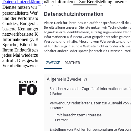
Datenschutzerklärung
näher informieren.
Zur Bereitstellung unserer
Dienste nutzen wir Technologien von
. Zwecke:
Partnern (5)
personalisierte Werbung und Inhalte, Messung von Werbeleistung
Datenschutzinformation
und der Performance von Inhalten sowie Zielgruppenforschung.
Vielen Dank für Ihren Besuch auf fondsprofessionell.de
Cookies, Endgeräte- oder ähnliche Online-Kennungen (z. B. login-
Bereitstellung unserer Dienste nutzen wir Technologien
basierte Kennungen, zufällig generierte Kennungen,
Login-basierte Identifikatoren, zufällig zugewiesene Id
netzwerkbasierte Kennungen) können zusammen mit anderen
Informationen auf Ihrem Gerät gespeichert oder gelese
Informationen (z. B. Browsertyp und Browserinformationen,
Werbung und Inhalte, Messung von Werbeleistung und d
Sprache, Bildschirmgröße, unterstützte Technologien usw.) auf
ist für den Zugriff auf die Website nicht erforderlich. S
Ihrem Endgerät gespeichert oder von dort ausgelesen werden, um es
Schalter ändern, oder später jederzeit via Datenschutzer
jedes Mal wiederzuerkennen, wenn es eine App oder einer Webseite
aufruft. Dies geschieht für einen oder mehrere der hier aufgeführten
ZWECKE
PARTNER
Verarbeitungszwecke.
Allgemein Zwecke
(7)
Speichern von oder Zugriff auf Informationen au
3 Partner
FONDS professionell
Verwendung reduzierter Daten zur Auswahl von
1 Partner
- mit berechtigtem Interesse
1 Partner
Erstellung von Profilen für personalisierte Werbu