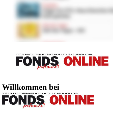
FONDS professionell
FONDS professi
Willkommen bei