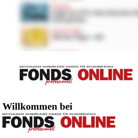
FONDS professionell
FONDS professi
Willkommen bei