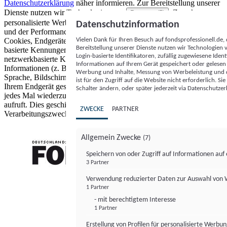
Datenschutzerklärung
näher informieren.
Zur Bereitstellung unserer
Dienste nutzen wir Technologien von
. Zwecke:
Partnern (5)
personalisierte Werbung und Inhalte, Messung von Werbeleistung
Datenschutzinformation
und der Performance von Inhalten sowie Zielgruppenforschung.
Vielen Dank für Ihren Besuch auf fondsprofessionell.de
Cookies, Endgeräte- oder ähnliche Online-Kennungen (z. B. login-
Bereitstellung unserer Dienste nutzen wir Technologien
basierte Kennungen, zufällig generierte Kennungen,
Login-basierte Identifikatoren, zufällig zugewiesene Id
netzwerkbasierte Kennungen) können zusammen mit anderen
Informationen auf Ihrem Gerät gespeichert oder gelese
Informationen (z. B. Browsertyp und Browserinformationen,
Werbung und Inhalte, Messung von Werbeleistung und d
Sprache, Bildschirmgröße, unterstützte Technologien usw.) auf
ist für den Zugriff auf die Website nicht erforderlich. S
Ihrem Endgerät gespeichert oder von dort ausgelesen werden, um es
Schalter ändern, oder später jederzeit via Datenschutzer
jedes Mal wiederzuerkennen, wenn es eine App oder einer Webseite
aufruft. Dies geschieht für einen oder mehrere der hier aufgeführten
ZWECKE
PARTNER
Verarbeitungszwecke.
Allgemein Zwecke
(7)
Speichern von oder Zugriff auf Informationen au
3 Partner
FONDS professionell
Verwendung reduzierter Daten zur Auswahl von
1 Partner
- mit berechtigtem Interesse
1 Partner
Erstellung von Profilen für personalisierte Werbu