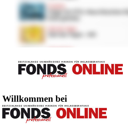
FONDS professionell
FONDS professi
Willkommen bei