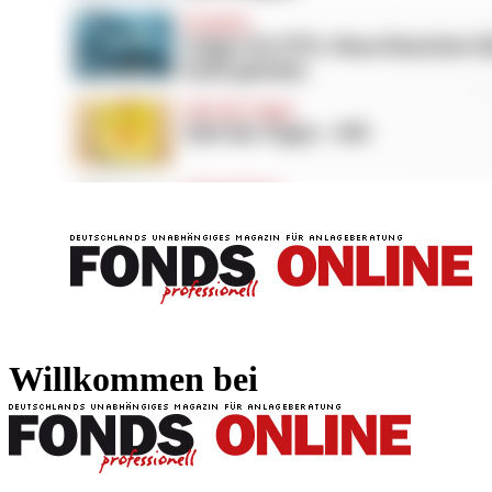
FONDS professionell
FONDS professi
Willkommen bei