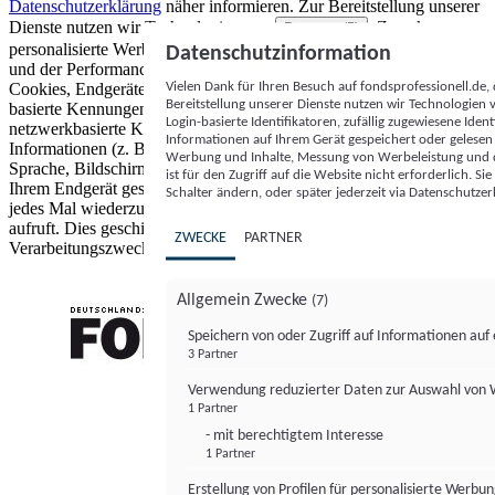
Datenschutzerklärung
näher informieren.
Zur Bereitstellung unserer
Dienste nutzen wir Technologien von
. Zwecke:
Partnern (5)
personalisierte Werbung und Inhalte, Messung von Werbeleistung
Datenschutzinformation
und der Performance von Inhalten sowie Zielgruppenforschung.
Vielen Dank für Ihren Besuch auf fondsprofessionell.de
Cookies, Endgeräte- oder ähnliche Online-Kennungen (z. B. login-
Bereitstellung unserer Dienste nutzen wir Technologien
basierte Kennungen, zufällig generierte Kennungen,
Login-basierte Identifikatoren, zufällig zugewiesene Id
netzwerkbasierte Kennungen) können zusammen mit anderen
Informationen auf Ihrem Gerät gespeichert oder gelese
Informationen (z. B. Browsertyp und Browserinformationen,
Werbung und Inhalte, Messung von Werbeleistung und d
Sprache, Bildschirmgröße, unterstützte Technologien usw.) auf
ist für den Zugriff auf die Website nicht erforderlich. S
Ihrem Endgerät gespeichert oder von dort ausgelesen werden, um es
Schalter ändern, oder später jederzeit via Datenschutzer
jedes Mal wiederzuerkennen, wenn es eine App oder einer Webseite
aufruft. Dies geschieht für einen oder mehrere der hier aufgeführten
ZWECKE
PARTNER
Verarbeitungszwecke.
Allgemein Zwecke
(7)
Speichern von oder Zugriff auf Informationen au
3 Partner
FONDS professionell
Verwendung reduzierter Daten zur Auswahl von
1 Partner
- mit berechtigtem Interesse
1 Partner
Erstellung von Profilen für personalisierte Werbu