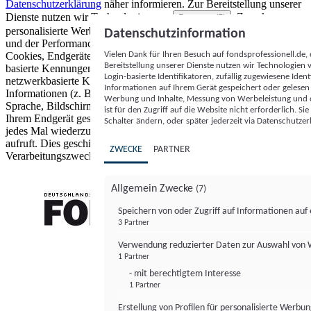
Datenschutzerklärung
näher informieren.
Zur Bereitstellung unserer
Dienste nutzen wir Technologien von
. Zwecke:
Partnern (5)
personalisierte Werbung und Inhalte, Messung von Werbeleistung
Datenschutzinformation
und der Performance von Inhalten sowie Zielgruppenforschung.
Vielen Dank für Ihren Besuch auf fondsprofessionell.de
Cookies, Endgeräte- oder ähnliche Online-Kennungen (z. B. login-
Bereitstellung unserer Dienste nutzen wir Technologien
basierte Kennungen, zufällig generierte Kennungen,
Login-basierte Identifikatoren, zufällig zugewiesene Id
netzwerkbasierte Kennungen) können zusammen mit anderen
Informationen auf Ihrem Gerät gespeichert oder gelese
Informationen (z. B. Browsertyp und Browserinformationen,
Werbung und Inhalte, Messung von Werbeleistung und d
Sprache, Bildschirmgröße, unterstützte Technologien usw.) auf
ist für den Zugriff auf die Website nicht erforderlich. S
Ihrem Endgerät gespeichert oder von dort ausgelesen werden, um es
Schalter ändern, oder später jederzeit via Datenschutzer
jedes Mal wiederzuerkennen, wenn es eine App oder einer Webseite
aufruft. Dies geschieht für einen oder mehrere der hier aufgeführten
ZWECKE
PARTNER
Verarbeitungszwecke.
Allgemein Zwecke
(7)
Speichern von oder Zugriff auf Informationen au
3 Partner
FONDS professionell
Verwendung reduzierter Daten zur Auswahl von
1 Partner
- mit berechtigtem Interesse
1 Partner
Erstellung von Profilen für personalisierte Werbu