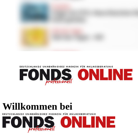
FONDS professionell
FONDS professi
Willkommen bei