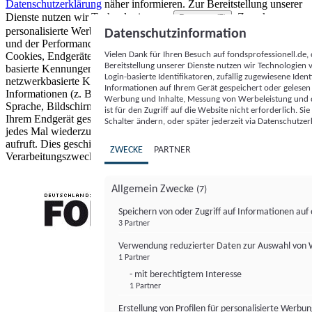
Datenschutzerklärung
näher informieren.
Zur Bereitstellung unserer
Dienste nutzen wir Technologien von
. Zwecke:
Partnern (5)
personalisierte Werbung und Inhalte, Messung von Werbeleistung
Datenschutzinformation
und der Performance von Inhalten sowie Zielgruppenforschung.
Vielen Dank für Ihren Besuch auf fondsprofessionell.de
Cookies, Endgeräte- oder ähnliche Online-Kennungen (z. B. login-
Bereitstellung unserer Dienste nutzen wir Technologien
basierte Kennungen, zufällig generierte Kennungen,
Login-basierte Identifikatoren, zufällig zugewiesene Id
netzwerkbasierte Kennungen) können zusammen mit anderen
Informationen auf Ihrem Gerät gespeichert oder gelese
Informationen (z. B. Browsertyp und Browserinformationen,
Werbung und Inhalte, Messung von Werbeleistung und d
Sprache, Bildschirmgröße, unterstützte Technologien usw.) auf
ist für den Zugriff auf die Website nicht erforderlich. S
Ihrem Endgerät gespeichert oder von dort ausgelesen werden, um es
Schalter ändern, oder später jederzeit via Datenschutzer
jedes Mal wiederzuerkennen, wenn es eine App oder einer Webseite
aufruft. Dies geschieht für einen oder mehrere der hier aufgeführten
ZWECKE
PARTNER
Verarbeitungszwecke.
Allgemein Zwecke
(7)
Speichern von oder Zugriff auf Informationen au
3 Partner
FONDS professionell
Verwendung reduzierter Daten zur Auswahl von
1 Partner
- mit berechtigtem Interesse
1 Partner
Erstellung von Profilen für personalisierte Werbu