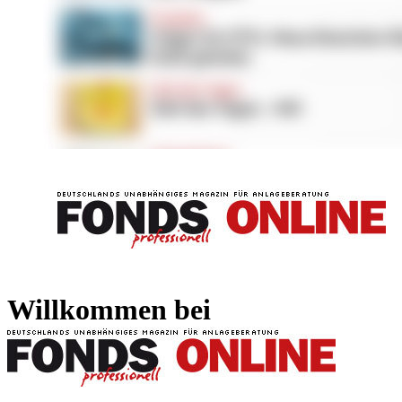
FONDS professionell
FONDS professi
Willkommen bei