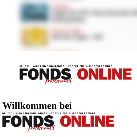
FONDS professionell
FONDS professi
Willkommen bei