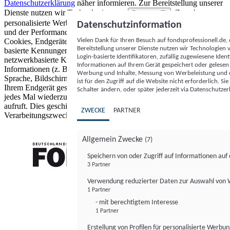
Datenschutzerklärung
näher informieren.
Zur Bereitstellung unserer
Dienste nutzen wir Technologien von
. Zwecke:
Partnern (5)
personalisierte Werbung und Inhalte, Messung von Werbeleistung
Datenschutzinformation
und der Performance von Inhalten sowie Zielgruppenforschung.
Vielen Dank für Ihren Besuch auf fondsprofessionell.de
Cookies, Endgeräte- oder ähnliche Online-Kennungen (z. B. login-
Bereitstellung unserer Dienste nutzen wir Technologien
basierte Kennungen, zufällig generierte Kennungen,
Login-basierte Identifikatoren, zufällig zugewiesene Id
netzwerkbasierte Kennungen) können zusammen mit anderen
Informationen auf Ihrem Gerät gespeichert oder gelese
Informationen (z. B. Browsertyp und Browserinformationen,
Werbung und Inhalte, Messung von Werbeleistung und d
Sprache, Bildschirmgröße, unterstützte Technologien usw.) auf
ist für den Zugriff auf die Website nicht erforderlich. S
Ihrem Endgerät gespeichert oder von dort ausgelesen werden, um es
Schalter ändern, oder später jederzeit via Datenschutzer
jedes Mal wiederzuerkennen, wenn es eine App oder einer Webseite
aufruft. Dies geschieht für einen oder mehrere der hier aufgeführten
ZWECKE
PARTNER
Verarbeitungszwecke.
Allgemein Zwecke
(7)
Speichern von oder Zugriff auf Informationen au
3 Partner
FONDS professionell
Verwendung reduzierter Daten zur Auswahl von
1 Partner
- mit berechtigtem Interesse
1 Partner
Erstellung von Profilen für personalisierte Werbu