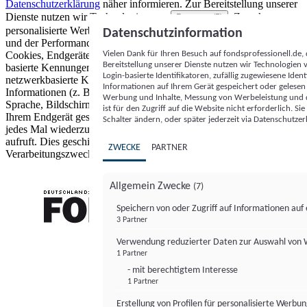
Datenschutzerklärung
näher informieren.
Zur Bereitstellung unserer
Dienste nutzen wir Technologien von
. Zwecke:
Partnern (5)
personalisierte Werbung und Inhalte, Messung von Werbeleistung
Datenschutzinformation
und der Performance von Inhalten sowie Zielgruppenforschung.
Vielen Dank für Ihren Besuch auf fondsprofessionell.de
Cookies, Endgeräte- oder ähnliche Online-Kennungen (z. B. login-
Bereitstellung unserer Dienste nutzen wir Technologien
basierte Kennungen, zufällig generierte Kennungen,
Login-basierte Identifikatoren, zufällig zugewiesene Id
netzwerkbasierte Kennungen) können zusammen mit anderen
Informationen auf Ihrem Gerät gespeichert oder gelese
Informationen (z. B. Browsertyp und Browserinformationen,
Werbung und Inhalte, Messung von Werbeleistung und d
Sprache, Bildschirmgröße, unterstützte Technologien usw.) auf
ist für den Zugriff auf die Website nicht erforderlich. S
Ihrem Endgerät gespeichert oder von dort ausgelesen werden, um es
Schalter ändern, oder später jederzeit via Datenschutzer
jedes Mal wiederzuerkennen, wenn es eine App oder einer Webseite
aufruft. Dies geschieht für einen oder mehrere der hier aufgeführten
ZWECKE
PARTNER
Verarbeitungszwecke.
Allgemein Zwecke
(7)
Speichern von oder Zugriff auf Informationen au
3 Partner
FONDS professionell
Verwendung reduzierter Daten zur Auswahl von
1 Partner
- mit berechtigtem Interesse
1 Partner
Erstellung von Profilen für personalisierte Werbu