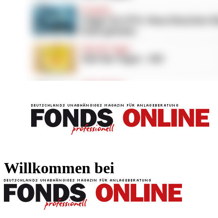
FONDS professionell
FONDS professi
Willkommen bei