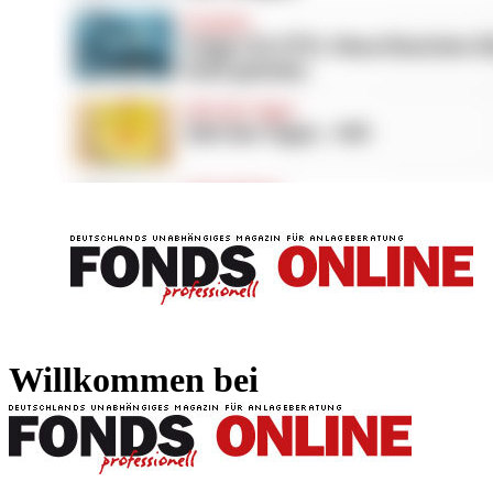
FONDS professionell
FONDS professi
Willkommen bei