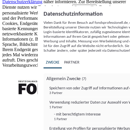
Datenschutzerklärung
näher informieren.
Zur Bereitstellung unserer
Dienste nutzen wir Technologien von
. Zwecke:
Partnern (5)
personalisierte Werbung und Inhalte, Messung von Werbeleistung
Datenschutzinformation
und der Performance von Inhalten sowie Zielgruppenforschung.
Vielen Dank für Ihren Besuch auf fondsprofessionell.de
Cookies, Endgeräte- oder ähnliche Online-Kennungen (z. B. login-
Bereitstellung unserer Dienste nutzen wir Technologien
basierte Kennungen, zufällig generierte Kennungen,
Login-basierte Identifikatoren, zufällig zugewiesene Id
netzwerkbasierte Kennungen) können zusammen mit anderen
Informationen auf Ihrem Gerät gespeichert oder gelese
Informationen (z. B. Browsertyp und Browserinformationen,
Werbung und Inhalte, Messung von Werbeleistung und d
Sprache, Bildschirmgröße, unterstützte Technologien usw.) auf
ist für den Zugriff auf die Website nicht erforderlich. S
Ihrem Endgerät gespeichert oder von dort ausgelesen werden, um es
Schalter ändern, oder später jederzeit via Datenschutzer
jedes Mal wiederzuerkennen, wenn es eine App oder einer Webseite
aufruft. Dies geschieht für einen oder mehrere der hier aufgeführten
ZWECKE
PARTNER
Verarbeitungszwecke.
Allgemein Zwecke
(7)
Speichern von oder Zugriff auf Informationen au
3 Partner
FONDS professionell
Verwendung reduzierter Daten zur Auswahl von
1 Partner
- mit berechtigtem Interesse
1 Partner
Erstellung von Profilen für personalisierte Werbu