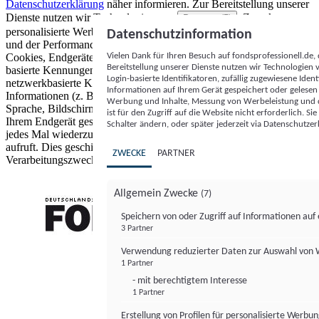
Datenschutzerklärung
näher informieren.
Zur Bereitstellung unserer
Dienste nutzen wir Technologien von
. Zwecke:
Partnern (5)
personalisierte Werbung und Inhalte, Messung von Werbeleistung
Datenschutzinformation
und der Performance von Inhalten sowie Zielgruppenforschung.
Vielen Dank für Ihren Besuch auf fondsprofessionell.de
Cookies, Endgeräte- oder ähnliche Online-Kennungen (z. B. login-
Bereitstellung unserer Dienste nutzen wir Technologien
basierte Kennungen, zufällig generierte Kennungen,
Login-basierte Identifikatoren, zufällig zugewiesene Id
netzwerkbasierte Kennungen) können zusammen mit anderen
Informationen auf Ihrem Gerät gespeichert oder gelese
Informationen (z. B. Browsertyp und Browserinformationen,
Werbung und Inhalte, Messung von Werbeleistung und d
Sprache, Bildschirmgröße, unterstützte Technologien usw.) auf
ist für den Zugriff auf die Website nicht erforderlich. S
Ihrem Endgerät gespeichert oder von dort ausgelesen werden, um es
Schalter ändern, oder später jederzeit via Datenschutzer
jedes Mal wiederzuerkennen, wenn es eine App oder einer Webseite
aufruft. Dies geschieht für einen oder mehrere der hier aufgeführten
ZWECKE
PARTNER
Verarbeitungszwecke.
Allgemein Zwecke
(7)
Speichern von oder Zugriff auf Informationen au
3 Partner
FONDS professionell
Verwendung reduzierter Daten zur Auswahl von
1 Partner
- mit berechtigtem Interesse
1 Partner
Erstellung von Profilen für personalisierte Werbu