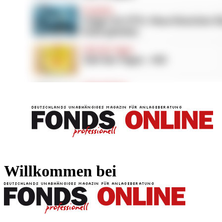
FONDS professionell
FONDS professi
Willkommen bei