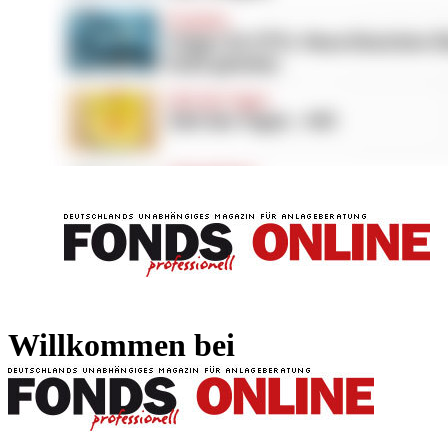
FONDS professionell
FONDS professi
Willkommen bei