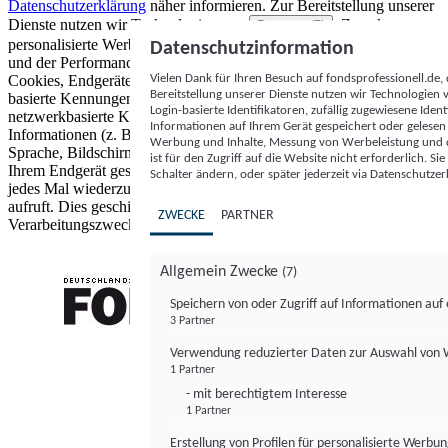
Datenschutzerklärung
näher informieren.
Zur Bereitstellung unserer
Dienste nutzen wir Technologien von
. Zwecke:
Partnern (5)
personalisierte Werbung und Inhalte, Messung von Werbeleistung
Datenschutzinformation
und der Performance von Inhalten sowie Zielgruppenforschung.
Vielen Dank für Ihren Besuch auf fondsprofessionell.de
Cookies, Endgeräte- oder ähnliche Online-Kennungen (z. B. login-
Bereitstellung unserer Dienste nutzen wir Technologien
basierte Kennungen, zufällig generierte Kennungen,
Login-basierte Identifikatoren, zufällig zugewiesene Id
netzwerkbasierte Kennungen) können zusammen mit anderen
Informationen auf Ihrem Gerät gespeichert oder gelese
Informationen (z. B. Browsertyp und Browserinformationen,
Werbung und Inhalte, Messung von Werbeleistung und d
Sprache, Bildschirmgröße, unterstützte Technologien usw.) auf
ist für den Zugriff auf die Website nicht erforderlich. S
Ihrem Endgerät gespeichert oder von dort ausgelesen werden, um es
Schalter ändern, oder später jederzeit via Datenschutzer
jedes Mal wiederzuerkennen, wenn es eine App oder einer Webseite
aufruft. Dies geschieht für einen oder mehrere der hier aufgeführten
ZWECKE
PARTNER
Verarbeitungszwecke.
Allgemein Zwecke
(7)
Speichern von oder Zugriff auf Informationen au
3 Partner
FONDS professionell
Verwendung reduzierter Daten zur Auswahl von
1 Partner
- mit berechtigtem Interesse
1 Partner
Erstellung von Profilen für personalisierte Werbu