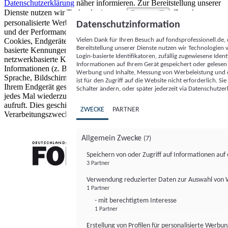
Datenschutzerklärung
näher informieren.
Zur Bereitstellung unserer
Dienste nutzen wir Technologien von
. Zwecke:
Partnern (5)
personalisierte Werbung und Inhalte, Messung von Werbeleistung
Datenschutzinformation
und der Performance von Inhalten sowie Zielgruppenforschung.
Vielen Dank für Ihren Besuch auf fondsprofessionell.de
Cookies, Endgeräte- oder ähnliche Online-Kennungen (z. B. login-
Bereitstellung unserer Dienste nutzen wir Technologien
basierte Kennungen, zufällig generierte Kennungen,
Login-basierte Identifikatoren, zufällig zugewiesene Id
netzwerkbasierte Kennungen) können zusammen mit anderen
Informationen auf Ihrem Gerät gespeichert oder gelese
Informationen (z. B. Browsertyp und Browserinformationen,
Werbung und Inhalte, Messung von Werbeleistung und d
Sprache, Bildschirmgröße, unterstützte Technologien usw.) auf
ist für den Zugriff auf die Website nicht erforderlich. S
Ihrem Endgerät gespeichert oder von dort ausgelesen werden, um es
Schalter ändern, oder später jederzeit via Datenschutzer
jedes Mal wiederzuerkennen, wenn es eine App oder einer Webseite
aufruft. Dies geschieht für einen oder mehrere der hier aufgeführten
ZWECKE
PARTNER
Verarbeitungszwecke.
Allgemein Zwecke
(7)
Speichern von oder Zugriff auf Informationen au
3 Partner
FONDS professionell
Verwendung reduzierter Daten zur Auswahl von
1 Partner
- mit berechtigtem Interesse
1 Partner
Erstellung von Profilen für personalisierte Werbu