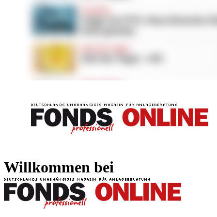
FONDS professionell
FONDS professi
Willkommen bei