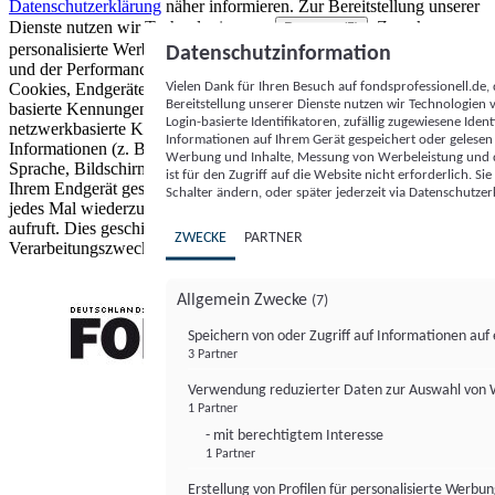
Datenschutzerklärung
näher informieren.
Zur Bereitstellung unserer
Dienste nutzen wir Technologien von
. Zwecke:
Partnern (5)
personalisierte Werbung und Inhalte, Messung von Werbeleistung
Datenschutzinformation
und der Performance von Inhalten sowie Zielgruppenforschung.
Vielen Dank für Ihren Besuch auf fondsprofessionell.de
Cookies, Endgeräte- oder ähnliche Online-Kennungen (z. B. login-
Bereitstellung unserer Dienste nutzen wir Technologien
basierte Kennungen, zufällig generierte Kennungen,
Login-basierte Identifikatoren, zufällig zugewiesene Id
netzwerkbasierte Kennungen) können zusammen mit anderen
Informationen auf Ihrem Gerät gespeichert oder gelese
Informationen (z. B. Browsertyp und Browserinformationen,
Werbung und Inhalte, Messung von Werbeleistung und d
Sprache, Bildschirmgröße, unterstützte Technologien usw.) auf
ist für den Zugriff auf die Website nicht erforderlich. S
Ihrem Endgerät gespeichert oder von dort ausgelesen werden, um es
Schalter ändern, oder später jederzeit via Datenschutzer
jedes Mal wiederzuerkennen, wenn es eine App oder einer Webseite
aufruft. Dies geschieht für einen oder mehrere der hier aufgeführten
ZWECKE
PARTNER
Verarbeitungszwecke.
Allgemein Zwecke
(7)
Speichern von oder Zugriff auf Informationen au
3 Partner
FONDS professionell
Verwendung reduzierter Daten zur Auswahl von
1 Partner
- mit berechtigtem Interesse
1 Partner
Erstellung von Profilen für personalisierte Werbu