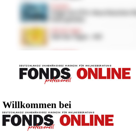
FONDS professionell
FONDS professi
Willkommen bei