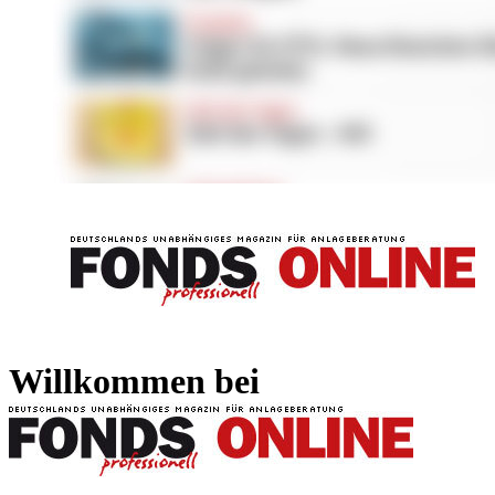
FONDS professionell
FONDS professi
Willkommen bei