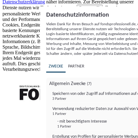
Datenschutzerklärung
näher informieren.
Zur Bereitstellung unserer
Dienste nutzen wir Technologien von
. Zwecke:
Partnern (5)
personalisierte Werbung und Inhalte, Messung von Werbeleistung
Datenschutzinformation
und der Performance von Inhalten sowie Zielgruppenforschung.
Vielen Dank für Ihren Besuch auf fondsprofessionell.de
Cookies, Endgeräte- oder ähnliche Online-Kennungen (z. B. login-
Bereitstellung unserer Dienste nutzen wir Technologien
basierte Kennungen, zufällig generierte Kennungen,
Login-basierte Identifikatoren, zufällig zugewiesene Id
netzwerkbasierte Kennungen) können zusammen mit anderen
Informationen auf Ihrem Gerät gespeichert oder gelese
Informationen (z. B. Browsertyp und Browserinformationen,
Werbung und Inhalte, Messung von Werbeleistung und d
Sprache, Bildschirmgröße, unterstützte Technologien usw.) auf
ist für den Zugriff auf die Website nicht erforderlich. S
Ihrem Endgerät gespeichert oder von dort ausgelesen werden, um es
Schalter ändern, oder später jederzeit via Datenschutzer
jedes Mal wiederzuerkennen, wenn es eine App oder einer Webseite
aufruft. Dies geschieht für einen oder mehrere der hier aufgeführten
ZWECKE
PARTNER
Verarbeitungszwecke.
Allgemein Zwecke
(7)
Speichern von oder Zugriff auf Informationen au
3 Partner
FONDS professionell
Verwendung reduzierter Daten zur Auswahl von
1 Partner
- mit berechtigtem Interesse
1 Partner
Erstellung von Profilen für personalisierte Werbu