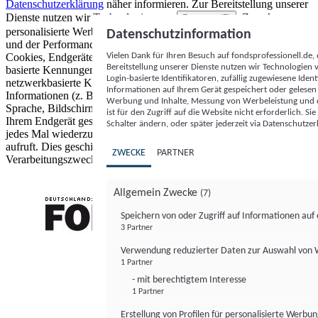
Datenschutzerklärung
näher informieren.
Zur Bereitstellung unserer
Dienste nutzen wir Technologien von
. Zwecke:
Partnern (5)
personalisierte Werbung und Inhalte, Messung von Werbeleistung
Datenschutzinformation
und der Performance von Inhalten sowie Zielgruppenforschung.
Vielen Dank für Ihren Besuch auf fondsprofessionell.de
Cookies, Endgeräte- oder ähnliche Online-Kennungen (z. B. login-
Bereitstellung unserer Dienste nutzen wir Technologien
basierte Kennungen, zufällig generierte Kennungen,
Login-basierte Identifikatoren, zufällig zugewiesene Id
netzwerkbasierte Kennungen) können zusammen mit anderen
Informationen auf Ihrem Gerät gespeichert oder gelese
Informationen (z. B. Browsertyp und Browserinformationen,
Werbung und Inhalte, Messung von Werbeleistung und d
Sprache, Bildschirmgröße, unterstützte Technologien usw.) auf
ist für den Zugriff auf die Website nicht erforderlich. S
Ihrem Endgerät gespeichert oder von dort ausgelesen werden, um es
Schalter ändern, oder später jederzeit via Datenschutzer
jedes Mal wiederzuerkennen, wenn es eine App oder einer Webseite
aufruft. Dies geschieht für einen oder mehrere der hier aufgeführten
ZWECKE
PARTNER
Verarbeitungszwecke.
Allgemein Zwecke
(7)
Speichern von oder Zugriff auf Informationen au
3 Partner
FONDS professionell
Verwendung reduzierter Daten zur Auswahl von
1 Partner
- mit berechtigtem Interesse
1 Partner
Erstellung von Profilen für personalisierte Werbu