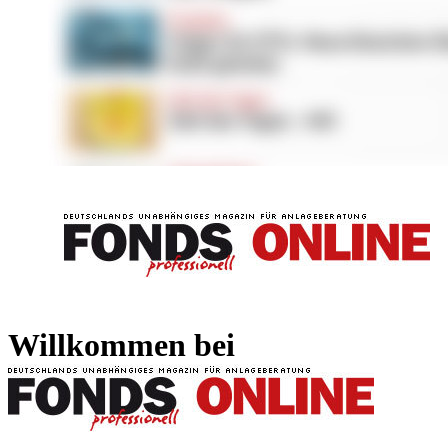
FONDS professionell
FONDS professi
Willkommen bei