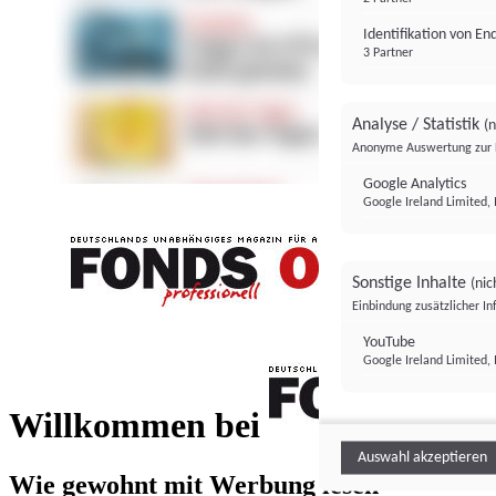
Identifikation von E
3 Partner
Analyse / Statistik
(n
Anonyme Auswertung zur 
Google Analytics
Google Ireland Limited, 
Sonstige Inhalte
(nic
Einbindung zusätzlicher I
FONDS professionell
YouTube
Google Ireland Limited, 
FONDS profess
Willkommen bei
Auswahl akzeptieren
Wie gewohnt mit Werbung lesen