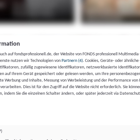
rmation
such auf fondsprofessionell.de, der Website von FONDS professionell Multimedia
ienste nutzen wir Technologien von
Partnern (4)
. Cookies, Geräte- oder ähnliche
entifikatoren, zufällig zugewiesene Identifikatoren, netzwerkbasierte Identifik
en auf Ihrem Gerät gespeichert oder gelesen werden, um Ihre personenbezogen
rte Werbung und Inhalte, Messung von Werbeleistung und der Performance von 
erarbeiten. Dies ist für den Zugriff auf die Website nicht erforderlich. Sie können
, indem Sie die einzelnen Schalter ändern, oder später jederzeit via Datenschu
7)