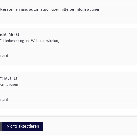
ndgeräten anhand automatisch übermittelter Informationen
icht IAB)
(1)
Fehlerbehebung und Weiterentwicklung
Irland
Impressum
Datenschutzerklärung
Datenschutzeinstellungen
ht IAB)
(1)
nformationen
Irland
ionell
Nichts akzeptieren