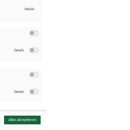
zu Identifikation von Endgeräten anhand automatisch übermittelte
Details
Switch zum Einwilligen bzw. Ablehnen der Kategorie Analyse / 
zu Google Analytics
Details
Switch zum Einwilligen bzw. Ablehnen des Dienstes Google Ana
Switch zum Einwilligen bzw. Ablehnen der Kategorie Sonstige 
zu YouTube
Details
Switch zum Einwilligen bzw. Ablehnen des Dienstes YouTube
Alles akzeptieren