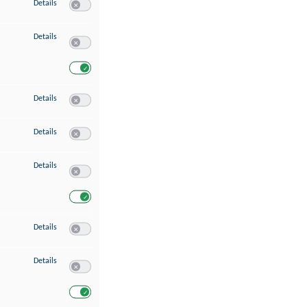
zu Speichern von oder Zugriff auf Informationen auf einem Endgerät
Details
Switch zum Einwilligen bzw. Ablehnen des Dienstes Speichern 
zu Verwendung reduzierter Daten zur Auswahl von Werbeanzeigen
Details
Switch zum Einwilligen bzw. Ablehnen des Dienstes Verwend
Switch zum Einwilligen bzw. Ablehnen des Dienstes Verwendu
zu Erstellung von Profilen für personalisierte Werbung
Details
Switch zum Einwilligen bzw. Ablehnen des Dienstes Erstellung 
zu Verwendung von Profilen zur Auswahl personalisierter Werbung
Details
Switch zum Einwilligen bzw. Ablehnen des Dienstes Verwendun
zu Messung der Werbeleistung
Details
Switch zum Einwilligen bzw. Ablehnen des Dienstes Messung 
Switch zum Einwilligen bzw. Ablehnen des Dienstes Messung d
zu Messung der Performance von Inhalten
Details
Switch zum Einwilligen bzw. Ablehnen des Dienstes Messung 
zu Analyse von Zielgruppen durch Statistiken oder Kombinationen von Dat
Details
Switch zum Einwilligen bzw. Ablehnen des Dienstes Analyse v
Switch zum Einwilligen bzw. Ablehnen des Dienstes Analyse v