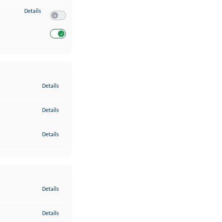
zu Entwicklung und Verbesserung der Angebote
Details
Switch zum Einwilligen bzw. Ablehnen des Dienstes Entwickl
Switch zum Einwilligen bzw. Ablehnen des Dienstes Entwicklu
zu Gewährleistung der Sicherheit, Verhinderung und Aufdeckung v
Details
zu Bereitstellung und Anzeige von Werbung und Inhalten
Details
zu Ihre Entscheidungen zum Datenschutz speichern und übermittel
Details
zu Abgleichung und Kombination von Daten aus unterschiedlichen 
Details
zu Verknüpfung verschiedener Endgeräte
Details