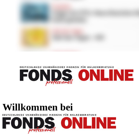
FONDS professionell
FONDS professi
Willkommen bei