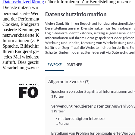
Datenschutzerklärung
näher informieren.
Zur Bereitstellung unserer
Dienste nutzen wir Technologien von
. Zwecke:
Partnern (5)
personalisierte Werbung und Inhalte, Messung von Werbeleistung
Datenschutzinformation
und der Performance von Inhalten sowie Zielgruppenforschung.
Vielen Dank für Ihren Besuch auf fondsprofessionell.de
Cookies, Endgeräte- oder ähnliche Online-Kennungen (z. B. login-
Bereitstellung unserer Dienste nutzen wir Technologien
basierte Kennungen, zufällig generierte Kennungen,
Login-basierte Identifikatoren, zufällig zugewiesene Id
netzwerkbasierte Kennungen) können zusammen mit anderen
Informationen auf Ihrem Gerät gespeichert oder gelese
Informationen (z. B. Browsertyp und Browserinformationen,
Werbung und Inhalte, Messung von Werbeleistung und d
Sprache, Bildschirmgröße, unterstützte Technologien usw.) auf
ist für den Zugriff auf die Website nicht erforderlich. S
Ihrem Endgerät gespeichert oder von dort ausgelesen werden, um es
Schalter ändern, oder später jederzeit via Datenschutzer
jedes Mal wiederzuerkennen, wenn es eine App oder einer Webseite
aufruft. Dies geschieht für einen oder mehrere der hier aufgeführten
ZWECKE
PARTNER
Verarbeitungszwecke.
Allgemein Zwecke
(7)
Speichern von oder Zugriff auf Informationen au
3 Partner
FONDS professionell
Verwendung reduzierter Daten zur Auswahl von
1 Partner
- mit berechtigtem Interesse
1 Partner
Erstellung von Profilen für personalisierte Werbu