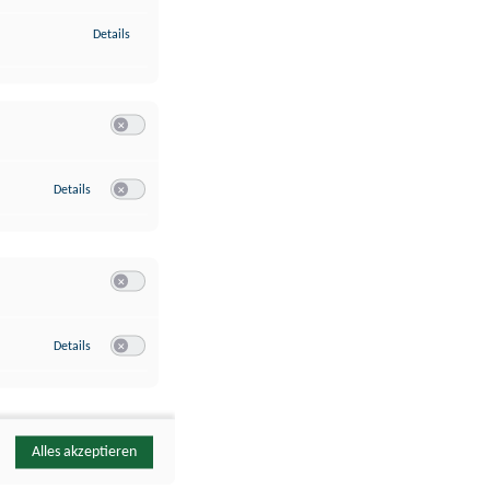
zu Identifikation von Endgeräten anhand automatisch übermittelte
Details
Switch zum Einwilligen bzw. Ablehnen der Kategorie Analyse / 
zu Google Analytics
Details
Switch zum Einwilligen bzw. Ablehnen des Dienstes Google Ana
Switch zum Einwilligen bzw. Ablehnen der Kategorie Sonstige 
zu YouTube
Details
Switch zum Einwilligen bzw. Ablehnen des Dienstes YouTube
Alles akzeptieren