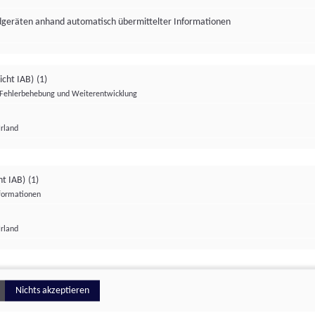
ndgeräten anhand automatisch übermittelter Informationen
icht IAB)
(1)
Fehlerbehebung und Weiterentwicklung
Irland
Impressum
Datenschutzerklärung
Datenschutzeinstellungen
ht IAB)
(1)
nformationen
Irland
ionell
Nichts akzeptieren