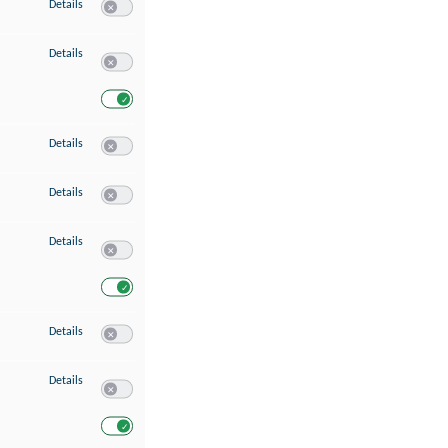
zu Speichern von oder Zugriff auf Informationen auf einem Endgerät
Details
Switch zum Einwilligen bzw. Ablehnen des Dienstes Speichern 
zu Verwendung reduzierter Daten zur Auswahl von Werbeanzeigen
Details
Switch zum Einwilligen bzw. Ablehnen des Dienstes Verwend
Switch zum Einwilligen bzw. Ablehnen des Dienstes Verwendu
zu Erstellung von Profilen für personalisierte Werbung
Details
Switch zum Einwilligen bzw. Ablehnen des Dienstes Erstellung 
zu Verwendung von Profilen zur Auswahl personalisierter Werbung
Details
Switch zum Einwilligen bzw. Ablehnen des Dienstes Verwendun
zu Messung der Werbeleistung
Details
Switch zum Einwilligen bzw. Ablehnen des Dienstes Messung 
Switch zum Einwilligen bzw. Ablehnen des Dienstes Messung d
zu Messung der Performance von Inhalten
Details
Switch zum Einwilligen bzw. Ablehnen des Dienstes Messung 
zu Analyse von Zielgruppen durch Statistiken oder Kombinationen von Dat
Details
Switch zum Einwilligen bzw. Ablehnen des Dienstes Analyse v
Switch zum Einwilligen bzw. Ablehnen des Dienstes Analyse v