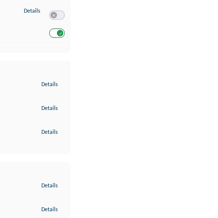
zu Entwicklung und Verbesserung der Angebote
Details
Switch zum Einwilligen bzw. Ablehnen des Dienstes Entwickl
Switch zum Einwilligen bzw. Ablehnen des Dienstes Entwicklu
zu Gewährleistung der Sicherheit, Verhinderung und Aufdeckung v
Details
zu Bereitstellung und Anzeige von Werbung und Inhalten
Details
zu Ihre Entscheidungen zum Datenschutz speichern und übermittel
Details
zu Abgleichung und Kombination von Daten aus unterschiedlichen 
Details
zu Verknüpfung verschiedener Endgeräte
Details