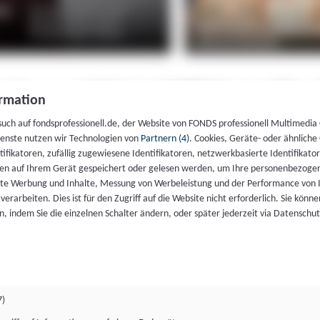
rmation
such auf fondsprofessionell.de, der Website von FONDS professionell Multimedia
ienste nutzen wir Technologien von
Partnern (4)
. Cookies, Geräte- oder ähnliche
entifikatoren, zufällig zugewiesene Identifikatoren, netzwerkbasierte Identifik
en auf Ihrem Gerät gespeichert oder gelesen werden, um Ihre personenbezogen
rte Werbung und Inhalte, Messung von Werbeleistung und der Performance von 
erarbeiten. Dies ist für den Zugriff auf die Website nicht erforderlich. Sie können
, indem Sie die einzelnen Schalter ändern, oder später jederzeit via Datenschu
7)