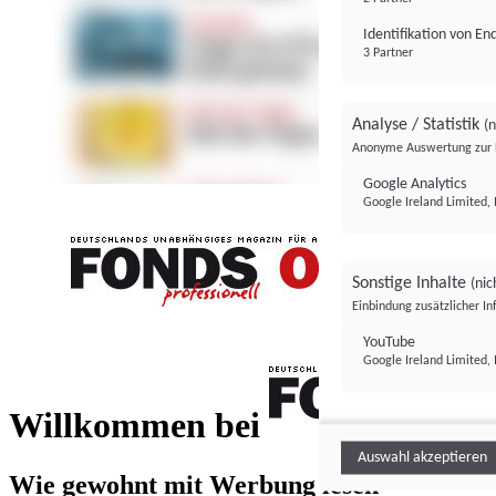
Identifikation von E
3 Partner
Analyse / Statistik
(n
Anonyme Auswertung zur 
Google Analytics
Google Ireland Limited, 
Sonstige Inhalte
(nic
Einbindung zusätzlicher I
FONDS professionell
YouTube
Google Ireland Limited, 
FONDS profess
Willkommen bei
Auswahl akzeptieren
Wie gewohnt mit Werbung lesen