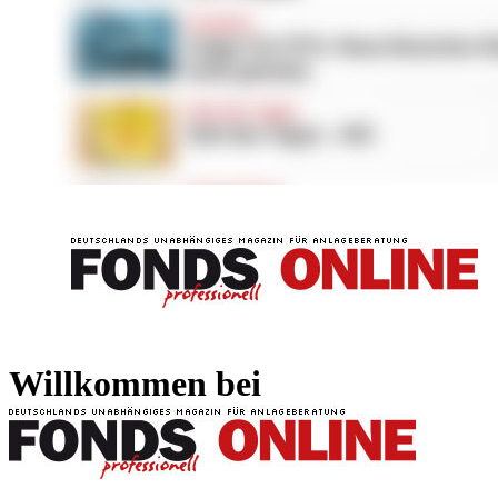
FONDS professionell
FONDS professi
Willkommen bei