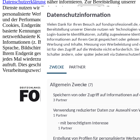
Datenschutzerklärung
näher informieren.
Zur Bereitstellung unserer
Dienste nutzen wir Technologien von
. Zwecke:
Partnern (5)
personalisierte Werbung und Inhalte, Messung von Werbeleistung
Datenschutzinformation
und der Performance von Inhalten sowie Zielgruppenforschung.
Vielen Dank für Ihren Besuch auf fondsprofessionell.de
Cookies, Endgeräte- oder ähnliche Online-Kennungen (z. B. login-
Bereitstellung unserer Dienste nutzen wir Technologien
basierte Kennungen, zufällig generierte Kennungen,
Login-basierte Identifikatoren, zufällig zugewiesene Id
netzwerkbasierte Kennungen) können zusammen mit anderen
Informationen auf Ihrem Gerät gespeichert oder gelese
Informationen (z. B. Browsertyp und Browserinformationen,
Werbung und Inhalte, Messung von Werbeleistung und d
Sprache, Bildschirmgröße, unterstützte Technologien usw.) auf
ist für den Zugriff auf die Website nicht erforderlich. S
Ihrem Endgerät gespeichert oder von dort ausgelesen werden, um es
Schalter ändern, oder später jederzeit via Datenschutzer
jedes Mal wiederzuerkennen, wenn es eine App oder einer Webseite
aufruft. Dies geschieht für einen oder mehrere der hier aufgeführten
ZWECKE
PARTNER
Verarbeitungszwecke.
Allgemein Zwecke
(7)
Speichern von oder Zugriff auf Informationen au
3 Partner
FONDS professionell
Verwendung reduzierter Daten zur Auswahl von
1 Partner
- mit berechtigtem Interesse
1 Partner
Erstellung von Profilen für personalisierte Werbu