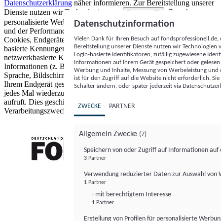
Datenschutzerklärung
näher informieren.
Zur Bereitstellung unserer
Dienste nutzen wir Technologien von
. Zwecke:
Partnern (5)
personalisierte Werbung und Inhalte, Messung von Werbeleistung
Datenschutzinformation
und der Performance von Inhalten sowie Zielgruppenforschung.
Vielen Dank für Ihren Besuch auf fondsprofessionell.de
Cookies, Endgeräte- oder ähnliche Online-Kennungen (z. B. login-
Bereitstellung unserer Dienste nutzen wir Technologien
basierte Kennungen, zufällig generierte Kennungen,
Login-basierte Identifikatoren, zufällig zugewiesene Id
netzwerkbasierte Kennungen) können zusammen mit anderen
Informationen auf Ihrem Gerät gespeichert oder gelese
Informationen (z. B. Browsertyp und Browserinformationen,
Werbung und Inhalte, Messung von Werbeleistung und d
Sprache, Bildschirmgröße, unterstützte Technologien usw.) auf
ist für den Zugriff auf die Website nicht erforderlich. S
Ihrem Endgerät gespeichert oder von dort ausgelesen werden, um es
Schalter ändern, oder später jederzeit via Datenschutzer
jedes Mal wiederzuerkennen, wenn es eine App oder einer Webseite
aufruft. Dies geschieht für einen oder mehrere der hier aufgeführten
ZWECKE
PARTNER
Verarbeitungszwecke.
Allgemein Zwecke
(7)
Speichern von oder Zugriff auf Informationen au
3 Partner
FONDS professionell
Verwendung reduzierter Daten zur Auswahl von
1 Partner
- mit berechtigtem Interesse
1 Partner
Erstellung von Profilen für personalisierte Werbu