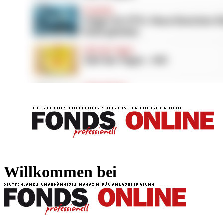
FONDS professionell
FONDS professi
Willkommen bei