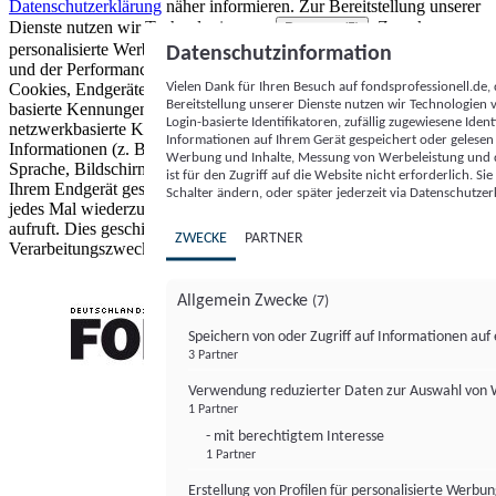
Datenschutzerklärung
näher informieren.
Zur Bereitstellung unserer
Dienste nutzen wir Technologien von
. Zwecke:
Partnern (5)
personalisierte Werbung und Inhalte, Messung von Werbeleistung
Datenschutzinformation
und der Performance von Inhalten sowie Zielgruppenforschung.
Vielen Dank für Ihren Besuch auf fondsprofessionell.de
Cookies, Endgeräte- oder ähnliche Online-Kennungen (z. B. login-
Bereitstellung unserer Dienste nutzen wir Technologien
basierte Kennungen, zufällig generierte Kennungen,
Login-basierte Identifikatoren, zufällig zugewiesene Id
netzwerkbasierte Kennungen) können zusammen mit anderen
Informationen auf Ihrem Gerät gespeichert oder gelese
Informationen (z. B. Browsertyp und Browserinformationen,
Werbung und Inhalte, Messung von Werbeleistung und d
Sprache, Bildschirmgröße, unterstützte Technologien usw.) auf
ist für den Zugriff auf die Website nicht erforderlich. S
Ihrem Endgerät gespeichert oder von dort ausgelesen werden, um es
Schalter ändern, oder später jederzeit via Datenschutzer
jedes Mal wiederzuerkennen, wenn es eine App oder einer Webseite
aufruft. Dies geschieht für einen oder mehrere der hier aufgeführten
ZWECKE
PARTNER
Verarbeitungszwecke.
Allgemein Zwecke
(7)
Speichern von oder Zugriff auf Informationen au
3 Partner
FONDS professionell
Verwendung reduzierter Daten zur Auswahl von
1 Partner
- mit berechtigtem Interesse
1 Partner
Erstellung von Profilen für personalisierte Werbu