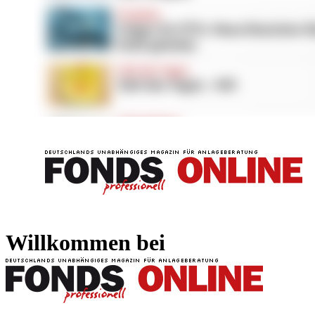
FONDS professionell
FONDS professi
Willkommen bei