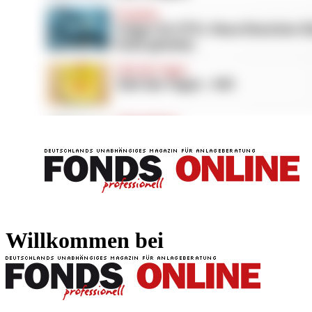
FONDS professionell
FONDS professi
Willkommen bei