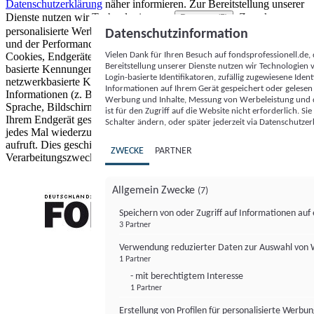
Datenschutzerklärung
näher informieren.
Zur Bereitstellung unserer
Dienste nutzen wir Technologien von
. Zwecke:
Partnern (5)
personalisierte Werbung und Inhalte, Messung von Werbeleistung
Datenschutzinformation
und der Performance von Inhalten sowie Zielgruppenforschung.
Vielen Dank für Ihren Besuch auf fondsprofessionell.de
Cookies, Endgeräte- oder ähnliche Online-Kennungen (z. B. login-
Bereitstellung unserer Dienste nutzen wir Technologien
basierte Kennungen, zufällig generierte Kennungen,
Login-basierte Identifikatoren, zufällig zugewiesene Id
netzwerkbasierte Kennungen) können zusammen mit anderen
Informationen auf Ihrem Gerät gespeichert oder gelese
Informationen (z. B. Browsertyp und Browserinformationen,
Werbung und Inhalte, Messung von Werbeleistung und d
Sprache, Bildschirmgröße, unterstützte Technologien usw.) auf
ist für den Zugriff auf die Website nicht erforderlich. S
Ihrem Endgerät gespeichert oder von dort ausgelesen werden, um es
Schalter ändern, oder später jederzeit via Datenschutzer
jedes Mal wiederzuerkennen, wenn es eine App oder einer Webseite
aufruft. Dies geschieht für einen oder mehrere der hier aufgeführten
ZWECKE
PARTNER
Verarbeitungszwecke.
Allgemein Zwecke
(7)
Speichern von oder Zugriff auf Informationen au
3 Partner
FONDS professionell
Verwendung reduzierter Daten zur Auswahl von
1 Partner
- mit berechtigtem Interesse
1 Partner
Erstellung von Profilen für personalisierte Werbu