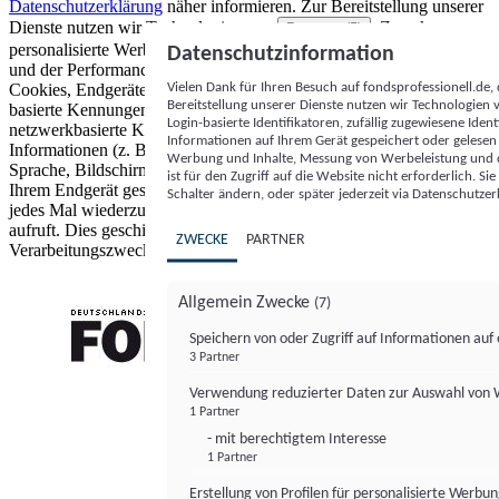
Datenschutzerklärung
näher informieren.
Zur Bereitstellung unserer
Dienste nutzen wir Technologien von
. Zwecke:
Partnern (5)
personalisierte Werbung und Inhalte, Messung von Werbeleistung
Datenschutzinformation
und der Performance von Inhalten sowie Zielgruppenforschung.
Vielen Dank für Ihren Besuch auf fondsprofessionell.de
Cookies, Endgeräte- oder ähnliche Online-Kennungen (z. B. login-
Bereitstellung unserer Dienste nutzen wir Technologien
basierte Kennungen, zufällig generierte Kennungen,
Login-basierte Identifikatoren, zufällig zugewiesene Id
netzwerkbasierte Kennungen) können zusammen mit anderen
Informationen auf Ihrem Gerät gespeichert oder gelese
Informationen (z. B. Browsertyp und Browserinformationen,
Werbung und Inhalte, Messung von Werbeleistung und d
Sprache, Bildschirmgröße, unterstützte Technologien usw.) auf
ist für den Zugriff auf die Website nicht erforderlich. S
Ihrem Endgerät gespeichert oder von dort ausgelesen werden, um es
Schalter ändern, oder später jederzeit via Datenschutzer
jedes Mal wiederzuerkennen, wenn es eine App oder einer Webseite
aufruft. Dies geschieht für einen oder mehrere der hier aufgeführten
ZWECKE
PARTNER
Verarbeitungszwecke.
Allgemein Zwecke
(7)
Speichern von oder Zugriff auf Informationen au
3 Partner
FONDS professionell
Verwendung reduzierter Daten zur Auswahl von
1 Partner
- mit berechtigtem Interesse
1 Partner
Erstellung von Profilen für personalisierte Werbu