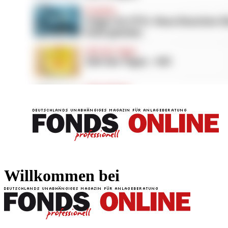
FONDS professionell
FONDS professi
Willkommen bei