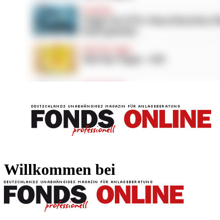
FONDS professionell
FONDS professi
Willkommen bei