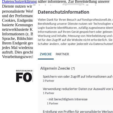
Datenschutzerklärung
näher informieren.
Zur Bereitstellung unserer
Dienste nutzen wir Technologien von
. Zwecke:
Partnern (5)
personalisierte Werbung und Inhalte, Messung von Werbeleistung
Datenschutzinformation
und der Performance von Inhalten sowie Zielgruppenforschung.
Vielen Dank für Ihren Besuch auf fondsprofessionell.de
Cookies, Endgeräte- oder ähnliche Online-Kennungen (z. B. login-
Bereitstellung unserer Dienste nutzen wir Technologien
basierte Kennungen, zufällig generierte Kennungen,
Login-basierte Identifikatoren, zufällig zugewiesene Id
netzwerkbasierte Kennungen) können zusammen mit anderen
Informationen auf Ihrem Gerät gespeichert oder gelese
Informationen (z. B. Browsertyp und Browserinformationen,
Werbung und Inhalte, Messung von Werbeleistung und d
Sprache, Bildschirmgröße, unterstützte Technologien usw.) auf
ist für den Zugriff auf die Website nicht erforderlich. S
Ihrem Endgerät gespeichert oder von dort ausgelesen werden, um es
Schalter ändern, oder später jederzeit via Datenschutzer
jedes Mal wiederzuerkennen, wenn es eine App oder einer Webseite
aufruft. Dies geschieht für einen oder mehrere der hier aufgeführten
ZWECKE
PARTNER
Verarbeitungszwecke.
Allgemein Zwecke
(7)
Speichern von oder Zugriff auf Informationen au
3 Partner
FONDS professionell
Verwendung reduzierter Daten zur Auswahl von
1 Partner
- mit berechtigtem Interesse
1 Partner
Erstellung von Profilen für personalisierte Werbu