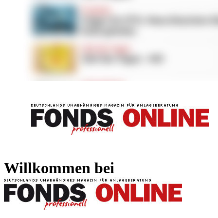
FONDS professionell
FONDS professi
Willkommen bei