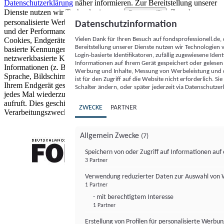
Datenschutzerklärung
näher informieren.
Zur Bereitstellung unserer
Dienste nutzen wir Technologien von
. Zwecke:
Partnern (5)
personalisierte Werbung und Inhalte, Messung von Werbeleistung
Datenschutzinformation
und der Performance von Inhalten sowie Zielgruppenforschung.
Vielen Dank für Ihren Besuch auf fondsprofessionell.de
Cookies, Endgeräte- oder ähnliche Online-Kennungen (z. B. login-
Bereitstellung unserer Dienste nutzen wir Technologien
basierte Kennungen, zufällig generierte Kennungen,
Login-basierte Identifikatoren, zufällig zugewiesene Id
netzwerkbasierte Kennungen) können zusammen mit anderen
Informationen auf Ihrem Gerät gespeichert oder gelese
Informationen (z. B. Browsertyp und Browserinformationen,
Werbung und Inhalte, Messung von Werbeleistung und d
Sprache, Bildschirmgröße, unterstützte Technologien usw.) auf
ist für den Zugriff auf die Website nicht erforderlich. S
Ihrem Endgerät gespeichert oder von dort ausgelesen werden, um es
Schalter ändern, oder später jederzeit via Datenschutzer
jedes Mal wiederzuerkennen, wenn es eine App oder einer Webseite
aufruft. Dies geschieht für einen oder mehrere der hier aufgeführten
ZWECKE
PARTNER
Verarbeitungszwecke.
Allgemein Zwecke
(7)
Speichern von oder Zugriff auf Informationen au
3 Partner
FONDS professionell
Verwendung reduzierter Daten zur Auswahl von
1 Partner
- mit berechtigtem Interesse
1 Partner
Erstellung von Profilen für personalisierte Werbu