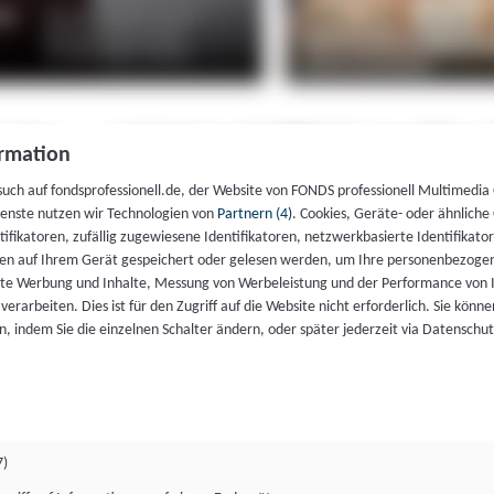
rmation
such auf fondsprofessionell.de, der Website von FONDS professionell Multimedia
ienste nutzen wir Technologien von
Partnern (4)
. Cookies, Geräte- oder ähnliche
entifikatoren, zufällig zugewiesene Identifikatoren, netzwerkbasierte Identifik
en auf Ihrem Gerät gespeichert oder gelesen werden, um Ihre personenbezogen
rte Werbung und Inhalte, Messung von Werbeleistung und der Performance von 
erarbeiten. Dies ist für den Zugriff auf die Website nicht erforderlich. Sie können
, indem Sie die einzelnen Schalter ändern, oder später jederzeit via Datenschu
7)