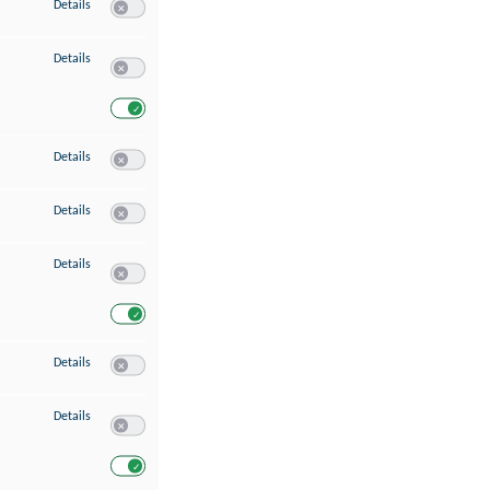
zu Speichern von oder Zugriff auf Informationen auf einem Endgerät
Details
Switch zum Einwilligen bzw. Ablehnen des Dienstes Speichern 
zu Verwendung reduzierter Daten zur Auswahl von Werbeanzeigen
Details
Switch zum Einwilligen bzw. Ablehnen des Dienstes Verwend
Switch zum Einwilligen bzw. Ablehnen des Dienstes Verwendu
zu Erstellung von Profilen für personalisierte Werbung
Details
Switch zum Einwilligen bzw. Ablehnen des Dienstes Erstellung 
zu Verwendung von Profilen zur Auswahl personalisierter Werbung
Details
Switch zum Einwilligen bzw. Ablehnen des Dienstes Verwendun
zu Messung der Werbeleistung
Details
Switch zum Einwilligen bzw. Ablehnen des Dienstes Messung 
Switch zum Einwilligen bzw. Ablehnen des Dienstes Messung d
zu Messung der Performance von Inhalten
Details
Switch zum Einwilligen bzw. Ablehnen des Dienstes Messung 
zu Analyse von Zielgruppen durch Statistiken oder Kombinationen von Dat
Details
Switch zum Einwilligen bzw. Ablehnen des Dienstes Analyse v
Switch zum Einwilligen bzw. Ablehnen des Dienstes Analyse v