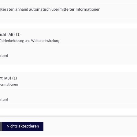
ndgeräten anhand automatisch übermittelter Informationen
icht IAB)
(1)
Fehlerbehebung und Weiterentwicklung
Irland
Impressum
Datenschutzerklärung
Datenschutzeinstellungen
ht IAB)
(1)
nformationen
Irland
ionell
Nichts akzeptieren