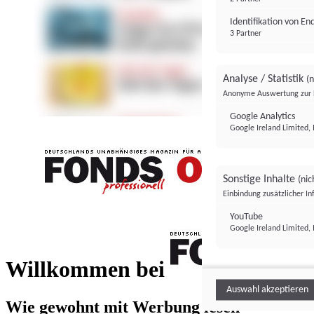
Identifikation von E
3 Partner
Analyse / Statistik
(n
Anonyme Auswertung zur 
Google Analytics
Google Ireland Limited, 
Sonstige Inhalte
(nic
Einbindung zusätzlicher I
FONDS professionell
YouTube
Google Ireland Limited, 
FONDS profess
Willkommen bei
Auswahl akzeptieren
Wie gewohnt mit Werbung lesen