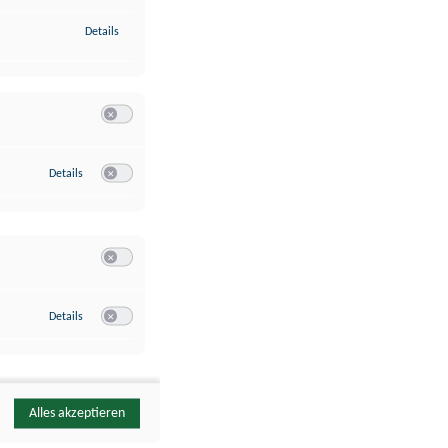
zu Identifikation von Endgeräten anhand automatisch übermittelte
Details
Switch zum Einwilligen bzw. Ablehnen der Kategorie Analyse / 
zu Google Analytics
Details
Switch zum Einwilligen bzw. Ablehnen des Dienstes Google Ana
Switch zum Einwilligen bzw. Ablehnen der Kategorie Sonstige 
zu YouTube
Details
Switch zum Einwilligen bzw. Ablehnen des Dienstes YouTube
Alles akzeptieren