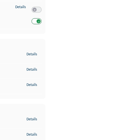
zu Entwicklung und Verbesserung der Angebote
Details
Switch zum Einwilligen bzw. Ablehnen des Dienstes Entwickl
Switch zum Einwilligen bzw. Ablehnen des Dienstes Entwicklu
zu Gewährleistung der Sicherheit, Verhinderung und Aufdeckung v
Details
zu Bereitstellung und Anzeige von Werbung und Inhalten
Details
zu Ihre Entscheidungen zum Datenschutz speichern und übermittel
Details
zu Abgleichung und Kombination von Daten aus unterschiedlichen 
Details
zu Verknüpfung verschiedener Endgeräte
Details